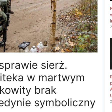
2
sprawie sierż.
Siteka w martwym
łkowity brak
 jedynie symboliczny
2