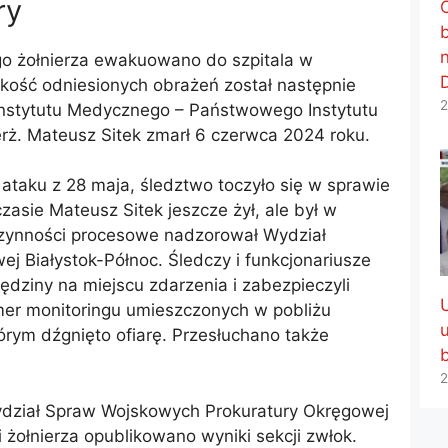
ry
go żołnierza ewakuowano do szpitala w
kość odniesionych obrażeń został następnie
2
Instytutu Medycznego – Państwowego Instytutu
ż. Mateusz Sitek zmarł 6 czerwca 2024 roku.
taku z 28 maja, śledztwo toczyło się w sprawie
zasie Mateusz Sitek jeszcze żył, ale był w
czynności procesowe nadzorował Wydział
j Białystok-Północ. Śledczy i funkcjonariusze
ędziny na miejscu zdarzenia i zabezpieczyli
er monitoringu umieszczonych w pobliżu
tórym dźgnięto ofiarę. Przesłuchano także
2
ydział Spraw Wojskowych Prokuratury Okręgowej
 żołnierza opublikowano wyniki sekcji zwłok.