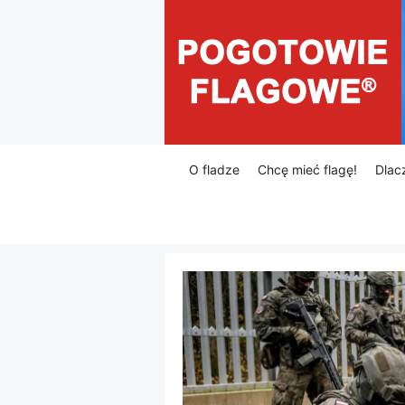
Przejdź
do
treści
O fladze
Chcę mieć flagę!
Dlac