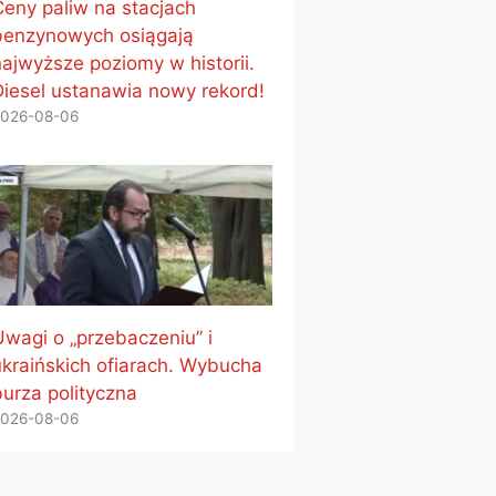
Ceny paliw na stacjach
benzynowych osiągają
najwyższe poziomy w historii.
Diesel ustanawia nowy rekord!
026-08-06
Uwagi o „przebaczeniu” i
ukraińskich ofiarach. Wybucha
burza polityczna
026-08-06