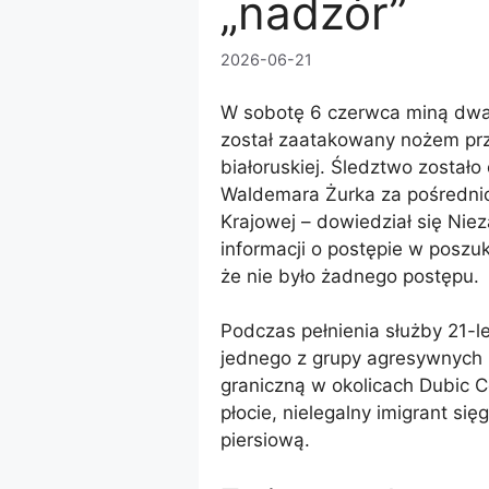
„nadzór”
2026-06-21
W sobotę 6 czerwca miną dwa l
został zaatakowany nożem prz
białoruskiej. Śledztwo zosta
Waldemara Żurka za pośredni
Krajowej – dowiedział się Niez
informacji o postępie w poszu
że ​​nie było żadnego postępu.
Podczas pełnienia służby 21-le
jednego z grupy agresywnych 
graniczną w okolicach Dubic 
płocie, nielegalny imigrant się
piersiową.