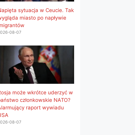
Napięta sytuacja w Ceucie. Tak
wygląda miasto po napływie
imigrantów
026-08-07
Rosja może wkrótce uderzyć w
państwo członkowskie NATO?
Alarmujący raport wywiadu
USA
026-08-07