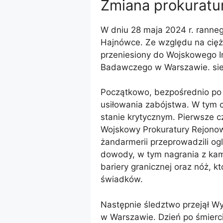
Zmiana prokuratu
W dniu 28 maja 2024 r. ranne
Hajnówce. Ze względu na cięż
przeniesiony do Wojskowego 
Badawczego w Warszawie. sier
Początkowo, bezpośrednio po a
usiłowania zabójstwa. W tym c
stanie krytycznym. Pierwsze 
Wojskowy Prokuratury Rejonowe
żandarmerii przeprowadzili ogl
dowody, w tym nagrania z kam
bariery granicznej oraz nóż, k
świadków.
Następnie śledztwo przejął W
w Warszawie. Dzień po śmierci