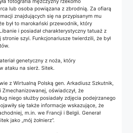
żyła fotografia mężczyzny rzekomo
rca lub osoba powiązana z zbrodnią. Za ofiarą
acji znajdujących się na przypisanym mu
 ​​był to marokański przewodnik, który
ibanie i posiadał charakterystyczny tatuaż z
ronie szyi. Funkcjonariusze twierdzili, że był
tów.
teriał genetyczny z noża, który
 ataku na sierż. Sitek.
wie z Wirtualną Polską gen. Arkadiusz Szkutnik,
i Zmechanizowanej, oświadczył, że
ug niego służby posiadały zdjęcia podejrzanego
 Pojawiły się także informacje wskazujące, że
hodniej, m.in. we Francji i Belgii. Generał
itek jako „mój żołnierz”.