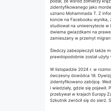
podał, że wśród żołnierzy krą
zidentyfikowanego jako morde
uznano Mohammada T. Z inform
koncie na Facebooku wynika, że
studiował na uniwersytecie w L
dwiema gwiazdkami na prawej st
zamieszany w przemyt migran
Śledczy zabezpieczyli także ma
prawdopodobnie został użyty w
W listopadzie 2024 r. w rozmo
ówczesny dowódca 18. Dywizj
zidentyfikowano zabójcę. Wedł
i wiedziały, gdzie się pojawił.
przebywał w krajach Europy Zac
Szkutnik zwrócił się do sierż. S