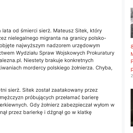
ata od śmierci sierż. Mateusz Sitek, który
ez nielegalnego migranta na granicy polsko-
ło objęte najwyższym nadzorem urzędowym
8
ctwem Wydziału Spraw Wojskowych Prokuratury
alezna.pl. Niestety brakuje konkretnych
kiwaniach mordercy polskiego żołnierza. Chyba,
2
tni sierż. Sitek został zaatakowany przez
mężczyzn próbujących przełamać barierę
Cerkiewnych. Gdy żołnierz zabezpieczał wyłom w
gnął przez barierkę i dźgnął go w klatkę