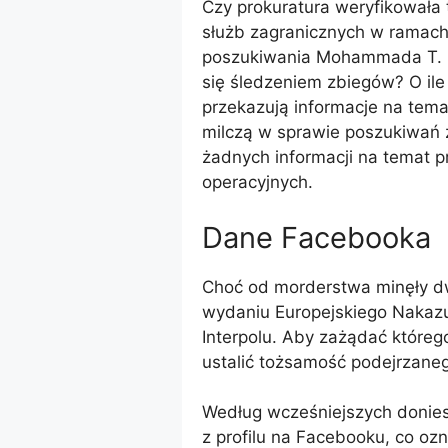
Czy prokuratura weryfikowała t
służb zagranicznych w ramac
poszukiwania Mohammada T. prz
się śledzeniem zbiegów? O ile 
przekazują informacje na temat
milczą w sprawie poszukiwań z
żadnych informacji na temat p
operacyjnych.
Dane Facebooka
Choć od morderstwa minęły dwa
wydaniu Europejskiego Nakazu
Interpolu. Aby zażądać które
ustalić tożsamość podejrzane
Według wcześniejszych donies
z profilu na Facebooku, co oz