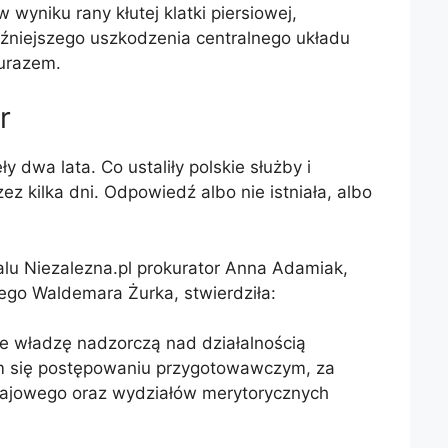
 wyniku rany kłutej klatki piersiowej,
óźniejszego uszkodzenia centralnego układu
urazem.
r
 dwa lata. Co ustaliły polskie służby i
ez kilka dni. Odpowiedź albo nie istniała, albo
alu Niezalezna.pl prokurator Anna Adamiak,
ego Waldemara Żurka, stwierdziła:
je władzę nadzorczą nad działalnością
ym się postępowaniu przygotowawczym, za
rajowego oraz wydziałów merytorycznych