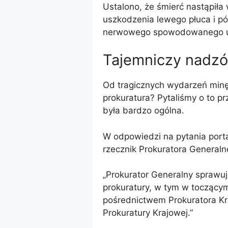
Ustalono, że śmierć nastąpiła w
uszkodzenia lewego płuca i p
nerwowego spowodowanego 
Tajemniczy nadzó
Od tragicznych wydarzeń minęły
prokuratura? Pytaliśmy o to prz
była bardzo ogólna.
W odpowiedzi na pytania port
rzecznik Prokuratora Generaln
„Prokurator Generalny sprawu
prokuratury, w tym w tocząc
pośrednictwem Prokuratora K
Prokuratury Krajowej.”