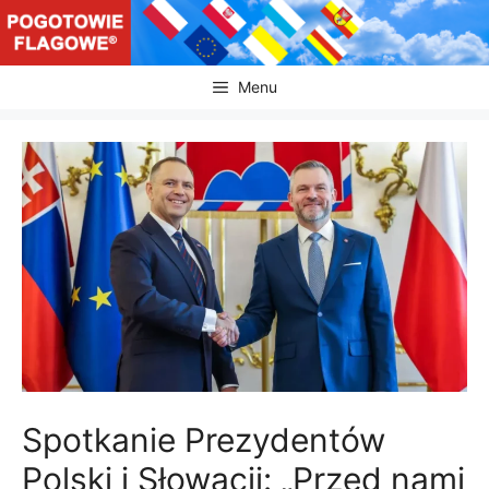
Przejdź
do
treści
Menu
Spotkanie Prezydentów
Polski i Słowacji: „Przed nami