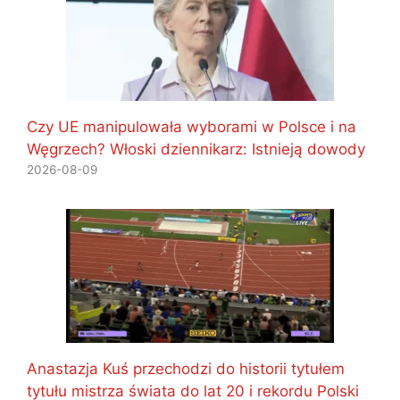
Czy UE manipulowała wyborami w Polsce i na
Węgrzech? Włoski dziennikarz: Istnieją dowody
2026-08-09
Anastazja Kuś przechodzi do historii tytułem
tytułu mistrza świata do lat 20 i rekordu Polski