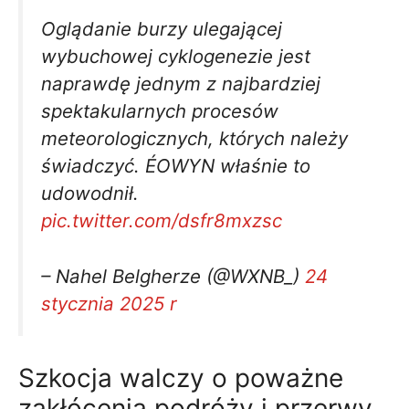
Oglądanie burzy ulegającej
wybuchowej cyklogenezie jest
naprawdę jednym z najbardziej
spektakularnych procesów
meteorologicznych, których należy
świadczyć. ÉOWYN właśnie to
udowodnił.
pic.twitter.com/dsfr8mxzsc
– Nahel Belgherze (@WXNB_)
24
stycznia 2025 r
Szkocja walczy o poważne
zakłócenia podróży i przerwy