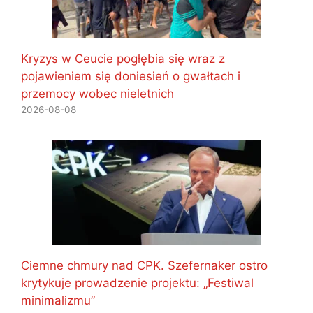
Kryzys w Ceucie pogłębia się wraz z
pojawieniem się doniesień o gwałtach i
przemocy wobec nieletnich
2026-08-08
Ciemne chmury nad CPK. Szefernaker ostro
krytykuje prowadzenie projektu: „Festiwal
minimalizmu”