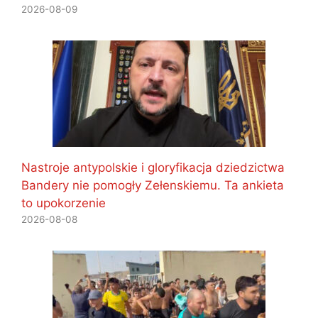
2026-08-09
Nastroje antypolskie i gloryfikacja dziedzictwa
Bandery nie pomogły Zełenskiemu. Ta ankieta
to upokorzenie
2026-08-08