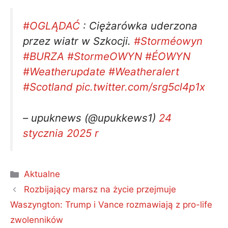
#OGLĄDAĆ
: Ciężarówka uderzona
przez wiatr w Szkocji.
#Storméowyn
#BURZA
#StormeOWYN
#ÉOWYN
#Weatherupdate
#Weatheralert
#Scotland
pic.twitter.com/srg5cl4p1x
– upuknews (@upukkews1)
24
stycznia 2025 r
Kategorie
Aktualne
Rozbijający marsz na życie przejmuje
Waszyngton: Trump i Vance rozmawiają z pro-life
zwolenników