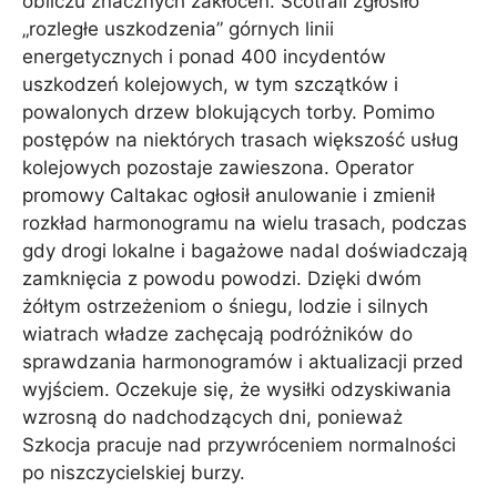
obliczu znacznych zakłóceń. Scotrail zgłosiło
„rozległe uszkodzenia” górnych linii
energetycznych i ponad 400 incydentów
uszkodzeń kolejowych, w tym szczątków i
powalonych drzew blokujących torby. Pomimo
postępów na niektórych trasach większość usług
kolejowych pozostaje zawieszona. Operator
promowy Caltakac ogłosił anulowanie i zmienił
rozkład harmonogramu na wielu trasach, podczas
gdy drogi lokalne i bagażowe nadal doświadczają
zamknięcia z powodu powodzi. Dzięki dwóm
żółtym ostrzeżeniom o śniegu, lodzie i silnych
wiatrach władze zachęcają podróżników do
sprawdzania harmonogramów i aktualizacji przed
wyjściem. Oczekuje się, że wysiłki odzyskiwania
wzrosną do nadchodzących dni, ponieważ
Szkocja pracuje nad przywróceniem normalności
po niszczycielskiej burzy.