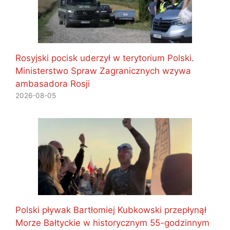
Rosyjski pocisk uderzył w terytorium Polski.
Ministerstwo Spraw Zagranicznych wzywa
ambasadora Rosji
2026-08-05
Polski pływak Bartłomiej Kubkowski przepłynął
Morze Bałtyckie w historycznym 55-godzinnym