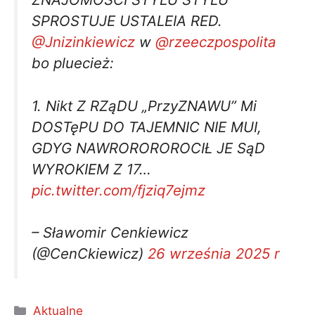
SPROSTUJE USTALEIA RED.
@Jnizinkiewicz
w
@rzeeczpospolita
bo pluecież:
1. Nikt Z RZąDU „PrzyZNAWU” Mi
DOSTęPU DO TAJEMNIC NIE MUI,
GDYG NAWROROROROCIŁ JE SąD
WYROKIEM Z 17…
pic.twitter.com/fjziq7ejmz
– Sławomir Cenkiewicz
(@CenCkiewicz)
26 września 2025 r
Kategorie
Aktualne