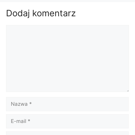
Dodaj komentarz
Komentarz
Nazwa
E-
mail
Witryna