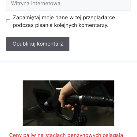
internetowa
Zapamiętaj moje dane w tej przeglądarce
podczas pisania kolejnych komentarzy.
Ceny paliw na stacjach benzynowych osiągają