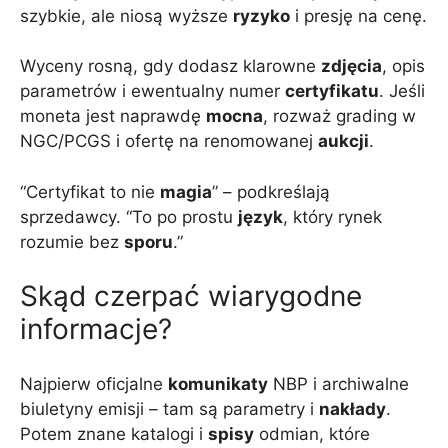
szybkie, ale niosą wyższe
ryzyko
i presję na cenę.
Wyceny rosną, gdy dodasz klarowne
zdjęcia
, opis
parametrów i ewentualny numer
certyfikatu
. Jeśli
moneta jest naprawdę
mocna
, rozważ grading w
NGC/PCGS i ofertę na renomowanej
aukcji
.
“Certyfikat to nie
magia
” – podkreślają
sprzedawcy. “To po prostu
język
, który rynek
rozumie bez
sporu
.”
Skąd czerpać wiarygodne
informacje?
Najpierw oficjalne
komunikaty
NBP i archiwalne
biuletyny emisji – tam są parametry i
nakłady
.
Potem znane katalogi i
spisy
odmian, które