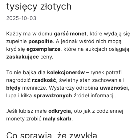
tysięcy złotych
2025-10-03
Każdy ma w domu
garść monet
, które wydają się
zupełnie
pospolite
. A jednak wśród nich mogą
kryć się
egzemplarze
, które na aukcjach osiągają
zaskakujące
ceny.
To nie bajka dla
kolekcjonerów
– rynek potrafi
nagrodzić
rzadkość
, świetny stan zachowania i
błędy
mennicze. Wystarczy odrobina
uważności
,
lupa i kilka
sprawdzonych
źródeł informacji.
Jeśli lubisz małe
odkrycia
, oto jak z codziennej
monety zrobić
mały skarb
.
Co sprawia, że zwykła