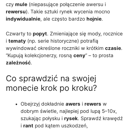
czy
mule
(niepasujące połączenie awersu i
rewersu
). Takie sztuki rynek wycenia mocno
indywidualnie
, ale często bardzo
hojnie
.
Czwarty to
popyt
. Zmieniające się mody, rocznice
i
tematy
(np. serie historyczne) potrafią
wywindować określone roczniki w krótkim
czasie
.
“Kupują kolekcjonerzy, rosną
ceny
” – to prosta
zależność
.
Co sprawdzić na swojej
monecie krok po kroku?
Obejrzyj dokładnie
awers
i
rewers
w
dobrym świetle, najlepiej pod lupą 5–10x,
szukając połysku i
rysek
. Sprawdź krawędź
i
rant
pod kątem uszkodzeń,