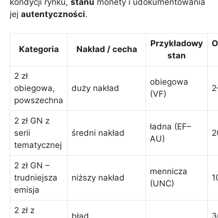
kondycji rynku,
stanu
monety i udokumentowania
jej
autentyczności
.
Przykładowy
O
Kategoria
Nakład / cecha
stan
2 zł
obiegowa
obiegowa,
duży nakład
2
(VF)
powszechna
2 zł GN z
ładna (EF–
serii
średni nakład
2
AU)
tematycznej
2 zł GN –
mennicza
trudniejsza
niższy nakład
1
(UNC)
emisja
2 zł z
błąd
3