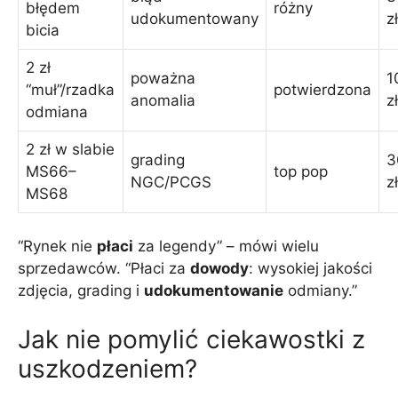
błędem
różny
udokumentowany
zł
bicia
2 zł
poważna
1
“muł”/rzadka
potwierdzona
anomalia
zł
odmiana
2 zł w slabie
grading
3
MS66–
top pop
NGC/PCGS
zł
MS68
“Rynek nie
płaci
za legendy” – mówi wielu
sprzedawców. “Płaci za
dowody
: wysokiej jakości
zdjęcia, grading i
udokumentowanie
odmiany.”
Jak nie pomylić ciekawostki z
uszkodzeniem?