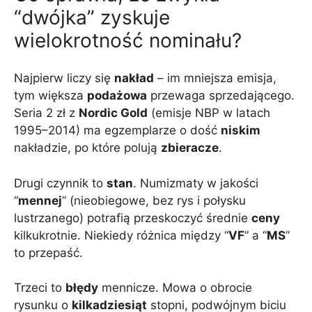
“dwójka” zyskuje
wielokrotność nominału?
Najpierw liczy się
nakład
– im mniejsza emisja,
tym większa
podażowa
przewaga sprzedającego.
Seria 2 zł z
Nordic Gold
(emisje NBP w latach
1995–2014) ma egzemplarze o dość
niskim
nakładzie, po które polują
zbieracze
.
Drugi czynnik to
stan
. Numizmaty w jakości
“
mennej
” (nieobiegowe, bez rys i połysku
lustrzanego) potrafią przeskoczyć średnie
ceny
kilkukrotnie. Niekiedy różnica między “
VF
” a “
MS
”
to przepaść.
Trzeci to
błędy
mennicze. Mowa o obrocie
rysunku o
kilkadziesiąt
stopni, podwójnym biciu