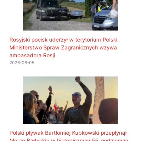
Rosyjski pocisk uderzył w terytorium Polski.
Ministerstwo Spraw Zagranicznych wzywa
ambasadora Rosji
2026-08-05
Polski pływak Bartłomiej Kubkowski przepłynął
Morze Bałtyckie w historycznym 55-godzinnym