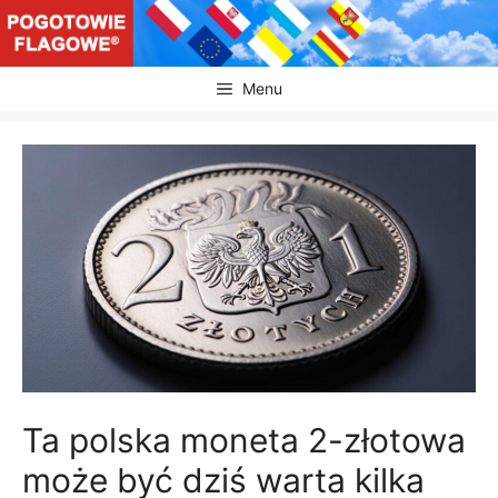
Przejdź
do
treści
Menu
Ta polska moneta 2-złotowa
może być dziś warta kilka