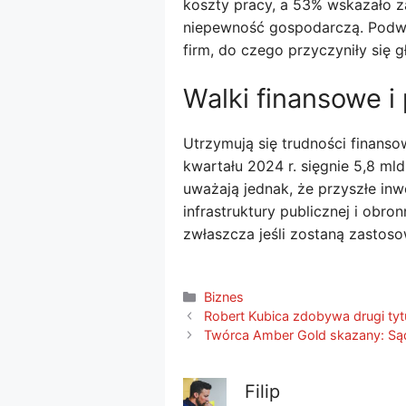
koszty pracy, a 53% wskazało za
niepewność gospodarczą. Podw
firm, do czego przyczyniły się g
Walki finansowe i
Utrzymują się trudności finanso
kwartału 2024 r. sięgnie 5,8 ml
uważają jednak, że przyszłe inw
infrastruktury publicznej i obr
zwłaszcza jeśli zostaną zastos
Kategorie
Biznes
Robert Kubica zdobywa drugi tyt
Twórca Amber Gold skazany: Są
Filip