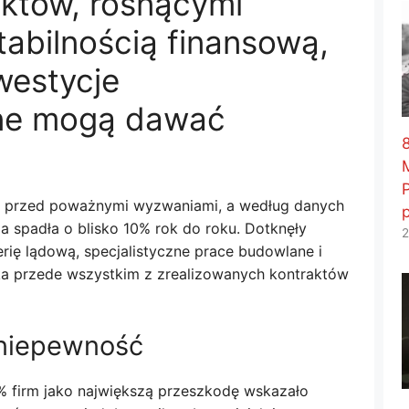
aktów, rosnącymi
tabilnością finansową,
westycje
alne mogą dawać
8
i przed poważnymi wyzwaniami, a według danych
a spadła o blisko 10% rok do roku. Dotknęły
2
erię lądową, specjalistyczne prace budowlane i
a przede wszystkim z zrealizowanych kontraktów
 niepewność
 firm jako największą przeszkodę wskazało