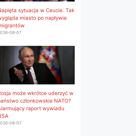
Napięta sytuacja w Ceucie. Tak
wygląda miasto po napływie
imigrantów
026-08-07
Rosja może wkrótce uderzyć w
państwo członkowskie NATO?
Alarmujący raport wywiadu
USA
026-08-07