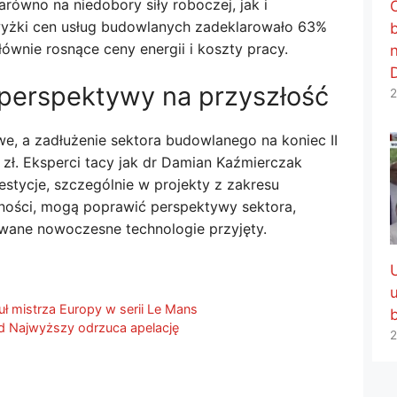
równo na niedobory siły roboczej, jak i
yżki cen usług budowlanych zadeklarowało 63%
łównie rosnące ceny energii i koszty pracy.
 perspektywy na przyszłość
2
we, a zadłużenie sektora budowlanego na koniec II
d zł. Eksperci tacy jak dr Damian Kaźmierczak
estycje, szczególnie w projekty z zakresu
onności, mogą poprawić perspektywy sektora,
owane nowoczesne technologie przyjęty.
uł mistrza Europy w serii Le Mans
d Najwyższy odrzuca apelację
2