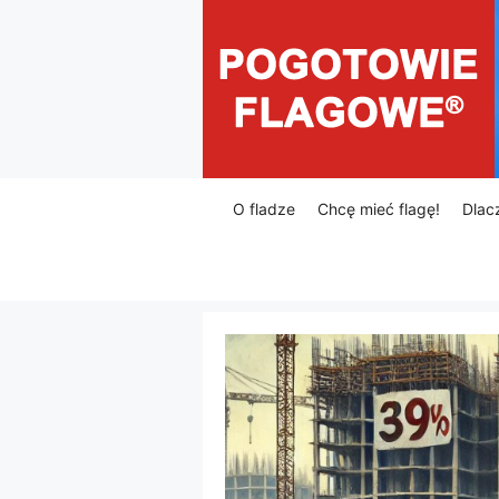
Przejdź
do
treści
O fladze
Chcę mieć flagę!
Dlac