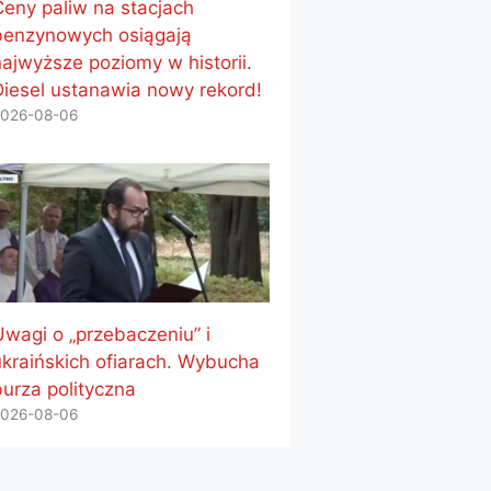
Ceny paliw na stacjach
benzynowych osiągają
najwyższe poziomy w historii.
Diesel ustanawia nowy rekord!
026-08-06
Uwagi o „przebaczeniu” i
ukraińskich ofiarach. Wybucha
burza polityczna
026-08-06