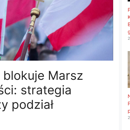
2
 blokuje Marsz
ci: strategia
y podział
2