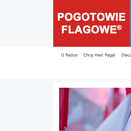
Przejdź
do
treści
O fladze
Chcę mieć flagę!
Dlac