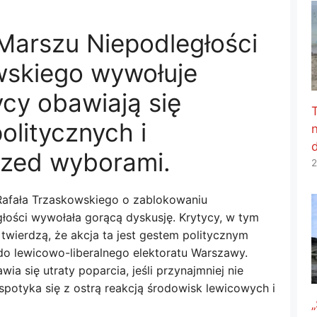
Marszu Niepodległości
wskiego wywołuje
ycy obawiają się
olitycznych i
zed wyborami.
2
afała Trzaskowskiego o zablokowaniu
ości wywołała gorącą dyskusję. Krytycy, w tym
 twierdzą, że akcja ta jest gestem politycznym
do lewicowo-liberalnego elektoratu Warszawy.
a się utraty poparcia, jeśli przynajmniej nie
spotyka się z ostrą reakcją środowisk lewicowych i
„