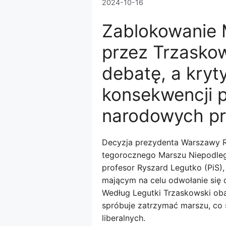
2024-10-16
Zablokowanie 
przez Trzasko
debatę, a kryt
konsekwencji p
narodowych pr
Decyzja prezydenta Warszawy R
tegorocznego Marszu Niepodległ
profesor Ryszard Legutko (PiS),
mającym na celu odwołanie się 
Według Legutki Trzaskowski obawi
spróbuje zatrzymać marszu, co 
liberalnych.