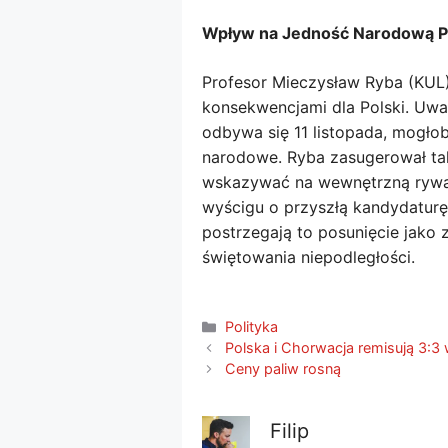
Wpływ na Jedność Narodową P
Profesor Mieczysław Ryba (KUL)
konsekwencjami dla Polski. Uważ
odbywa się 11 listopada, mogło
narodowe. Ryba zasugerował ta
wskazywać na wewnętrzną rywal
wyścigu o przyszłą kandydaturę
postrzegają to posunięcie jako
świętowania niepodległości.
Kategorie
Polityka
Polska i Chorwacja remisują 3:
Ceny paliw rosną
Filip