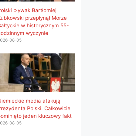
Polski pływak Bartłomiej
Kubkowski przepłynął Morze
Bałtyckie w historycznym 55-
godzinnym wyczynie
026-08-05
Niemieckie media atakują
Prezydenta Polski. Całkowicie
pominięto jeden kluczowy fakt
026-08-05