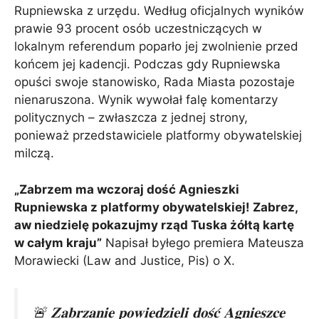
Rupniewska z urzędu. Według oficjalnych wyników
prawie 93 procent osób uczestniczących w
lokalnym referendum poparło jej zwolnienie przed
końcem jej kadencji. Podczas gdy Rupniewska
opuści swoje stanowisko, Rada Miasta pozostaje
nienaruszona. Wynik wywołał falę komentarzy
politycznych – zwłaszcza z jednej strony,
ponieważ przedstawiciele platformy obywatelskiej
milczą.
„Zabrzem ma wczoraj dość Agnieszki
Rupniewska z platformy obywatelskiej! Zabrez,
aw niedzielę pokazujmy rząd Tuska żółtą kartę
w całym kraju”
Napisał byłego premiera Mateusza
Morawiecki (Law and Justice, Pis) o X.
🚨 𝐙𝐚𝐛𝐫𝐳𝐚𝐧𝐢𝐞 𝐩𝐨𝐰𝐢𝐞𝐝𝐳𝐢𝐞𝐥𝐢 𝐝𝐨𝐬́𝐜́ 𝐀𝐠𝐧𝐢𝐞𝐬𝐳𝐜𝐞