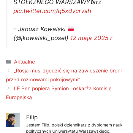
STOŁKZNEGO WARSZAWY❗arz
pic.twitter.com/q5xdvcrvsh
– Janusz Kowalski
(@jkowalski_posel)
12 maja 2025 r
Kategorie
Aktualne
„Rosja musi zgodzić się na zawieszenie broni
przed rozmowami pokojowymi”
LE Pen popiera Symion i oskarża Komisję
Europejską
Filip
Jestem Filip, polski dziennikarz z dyplomem nauk
politycznych Uniwersytetu Warszawskiego.