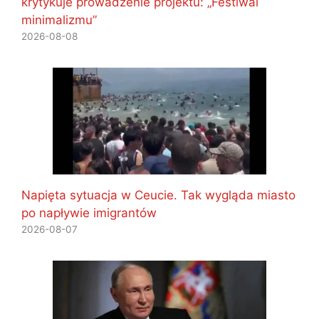
krytykuje prowadzenie projektu: „Festiwal
minimalizmu”
2026-08-08
Napięta sytuacja w Ceucie. Tak wygląda miasto
po napływie imigrantów
2026-08-07