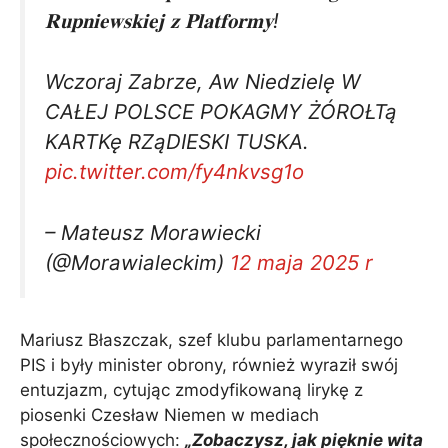
𝐑𝐮𝐩𝐧𝐢𝐞𝐰𝐬𝐤𝐢𝐞𝐣 𝐳 𝐏𝐥𝐚𝐭𝐟𝐨𝐫𝐦𝐲!
Wczoraj Zabrze, Aw Niedzielę W
CAŁEJ POLSCE POKAGMY ŻÓROŁTą
KARTKę RZąDIESKI TUSKA.
pic.twitter.com/fy4nkvsg1o
– Mateusz Morawiecki
(@Morawialeckim)
12 maja 2025 r
Mariusz Błaszczak, szef klubu parlamentarnego
PIS i były minister obrony, również wyraził swój
entuzjazm, cytując zmodyfikowaną lirykę z
piosenki Czesław Niemen w mediach
społecznościowych:
„Zobaczysz, jak pięknie wita