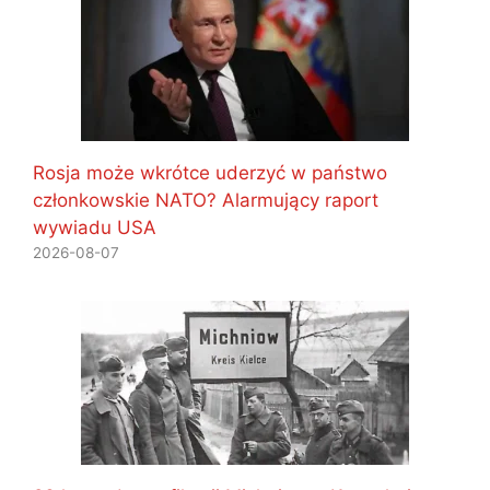
Rosja może wkrótce uderzyć w państwo
członkowskie NATO? Alarmujący raport
wywiadu USA
2026-08-07