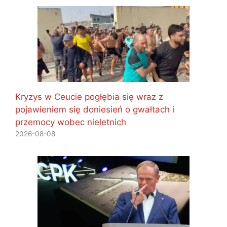
Kryzys w Ceucie pogłębia się wraz z
pojawieniem się doniesień o gwałtach i
przemocy wobec nieletnich
2026-08-08