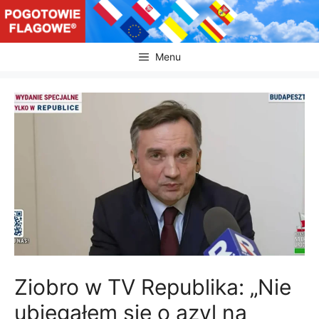
Przejdź
do
treści
Menu
Ziobro w TV Republika: „Nie
ubiegałem się o azyl na