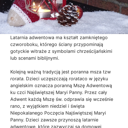
Latarnia adwentowa ma kształt zamkniętego
czworoboku, którego ściany przypominają
gotyckie witraże z symbolami chrześcijańskimi
lub scenami biblijnymi.
Kolejną ważną tradycją jest poranna msza tzw
rorata.
Dzieci uczęszczają
rorata
co w języku
angielskim oznacza poranną Mszę Adwentową
ku czci Najświętszej Maryi Panny. Przez cały
Adwent każdą Mszę św. odprawia się wcześnie
rano, z wyjątkiem niedziel i święta
Niepokalanego Poczęcia Najświętszej Maryi
Panny. Dzieci zawsze przynoszą latarnie
adwentowe, które zazwyczaj są domowej