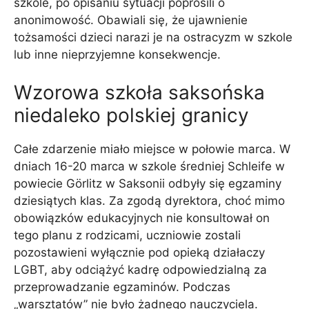
szkole, po opisaniu sytuacji poprosili o
anonimowość. Obawiali się, że ujawnienie
tożsamości dzieci narazi je na ostracyzm w szkole
lub inne nieprzyjemne konsekwencje.
Wzorowa szkoła saksońska
niedaleko polskiej granicy
Całe zdarzenie miało miejsce w połowie marca. W
dniach 16-20 marca w szkole średniej Schleife w
powiecie Görlitz w Saksonii odbyły się egzaminy
dziesiątych klas. Za zgodą dyrektora, choć mimo
obowiązków edukacyjnych nie konsultował on
tego planu z rodzicami, uczniowie zostali
pozostawieni wyłącznie pod opieką działaczy
LGBT, aby odciążyć kadrę odpowiedzialną za
przeprowadzanie egzaminów. Podczas
„warsztatów” nie było żadnego nauczyciela.