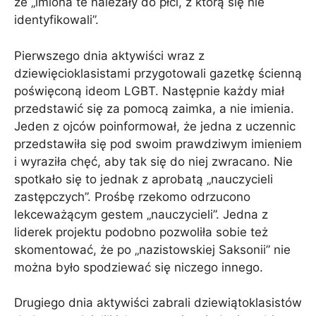
że „imiona te należały do ​​płci, z którą się nie
identyfikowali”.
Pierwszego dnia aktywiści wraz z
dziewięcioklasistami przygotowali gazetkę ścienną
poświęconą ideom LGBT. Następnie każdy miał
przedstawić się za pomocą zaimka, a nie imienia.
Jeden z ojców poinformował, że jedna z uczennic
przedstawiła się pod swoim prawdziwym imieniem
i wyraziła chęć, aby tak się do niej zwracano. Nie
spotkało się to jednak z aprobatą „nauczycieli
zastępczych”. Prośbę rzekomo odrzucono
lekceważącym gestem „nauczycieli”. Jedna z
liderek projektu podobno pozwoliła sobie też
skomentować, że po „nazistowskiej Saksonii” nie
można było spodziewać się niczego innego.
Drugiego dnia aktywiści zabrali dziewiątoklasistów