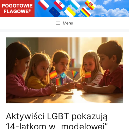
Przejdź
do
treści
Menu
Aktywiści LGBT pokazują
14-latkom w „modelowej”