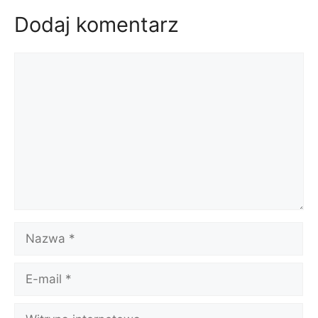
Dodaj komentarz
Komentarz
Nazwa
E-
mail
Witryna