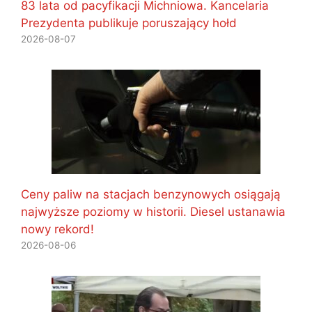
83 lata od pacyfikacji Michniowa. Kancelaria
Prezydenta publikuje poruszający hołd
2026-08-07
Ceny paliw na stacjach benzynowych osiągają
najwyższe poziomy w historii. Diesel ustanawia
nowy rekord!
2026-08-06