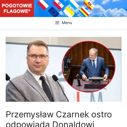
Przejdź
do
treści
Menu
Przemysław Czarnek ostro
odpowiada Donaldowi