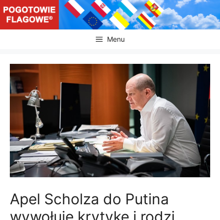
Przejdź
do
treści
Menu
Apel Scholza do Putina
wywołuje krytykę i rodzi