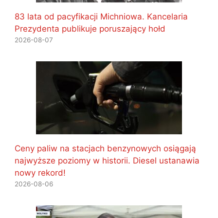
83 lata od pacyfikacji Michniowa. Kancelaria
Prezydenta publikuje poruszający hołd
2026-08-07
Ceny paliw na stacjach benzynowych osiągają
najwyższe poziomy w historii. Diesel ustanawia
nowy rekord!
2026-08-06