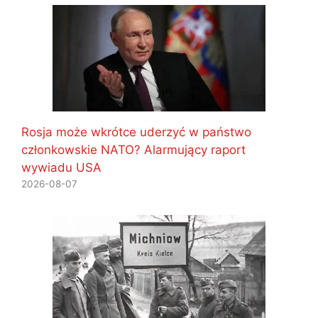
Rosja może wkrótce uderzyć w państwo
członkowskie NATO? Alarmujący raport
wywiadu USA
2026-08-07