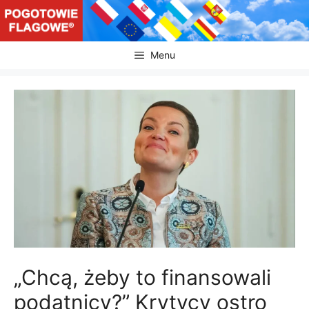
Przejdź
do
treści
Menu
„Chcą, żeby to finansowali
podatnicy?” Krytycy ostro