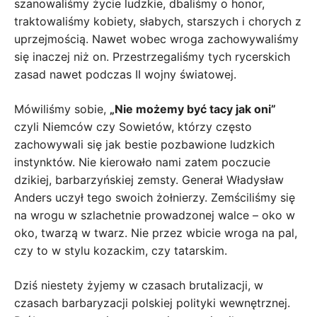
szanowaliśmy życie ludzkie, dbaliśmy o honor,
traktowaliśmy kobiety, słabych, starszych i chorych z
uprzejmością. Nawet wobec wroga zachowywaliśmy
się inaczej niż on. Przestrzegaliśmy tych rycerskich
zasad nawet podczas II wojny światowej.
Mówiliśmy sobie,
„Nie możemy być tacy jak oni”
czyli Niemców czy Sowietów, którzy często
zachowywali się jak bestie pozbawione ludzkich
instynktów. Nie kierowało nami zatem poczucie
dzikiej, barbarzyńskiej zemsty. Generał Władysław
Anders uczył tego swoich żołnierzy. Zemściliśmy się
na wrogu w szlachetnie prowadzonej walce – oko w
oko, twarzą w twarz. Nie przez wbicie wroga na pal,
czy to w stylu kozackim, czy tatarskim.
Dziś niestety żyjemy w czasach brutalizacji, w
czasach barbaryzacji polskiej polityki wewnętrznej.