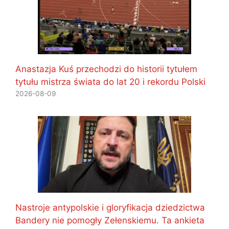
Anastazja Kuś przechodzi do historii tytułem
tytułu mistrza świata do lat 20 i rekordu Polski
2026-08-09
Nastroje antypolskie i gloryfikacja dziedzictwa
Bandery nie pomogły Zełenskiemu. Ta ankieta