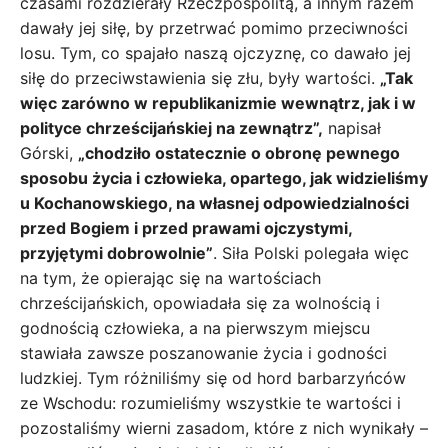
czasami rozdzierały Rzeczpospolitą, a innym razem
dawały jej siłę, by przetrwać pomimo przeciwności
losu. Tym, co spajało naszą ojczyznę, co dawało jej
siłę do przeciwstawienia się złu, były wartości.
„Tak
więc zarówno w republikanizmie wewnątrz, jak i w
polityce chrześcijańskiej na zewnątrz”,
napisał
Górski,
„chodziło ostatecznie o obronę pewnego
sposobu życia i człowieka, opartego, jak widzieliśmy
u Kochanowskiego, na własnej odpowiedzialności
przed Bogiem i przed prawami ojczystymi,
przyjętymi dobrowolnie”
. Siła Polski polegała więc
na tym, że opierając się na wartościach
chrześcijańskich, opowiadała się za wolnością i
godnością człowieka, a na pierwszym miejscu
stawiała zawsze poszanowanie życia i godności
ludzkiej. Tym różniliśmy się od hord barbarzyńców
ze Wschodu: rozumieliśmy wszystkie te wartości i
pozostaliśmy wierni zasadom, które z nich wynikały –