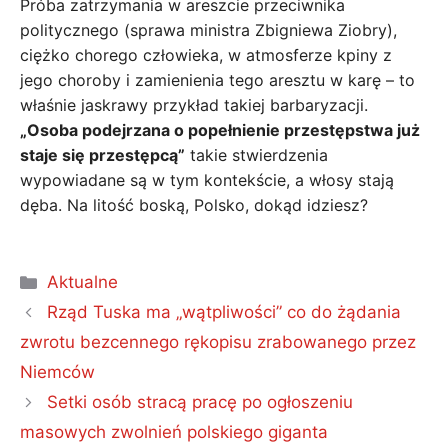
Próba zatrzymania w areszcie przeciwnika
politycznego (sprawa ministra Zbigniewa Ziobry),
ciężko chorego człowieka, w atmosferze kpiny z
jego choroby i zamienienia tego aresztu w karę – to
właśnie jaskrawy przykład takiej barbaryzacji.
„Osoba podejrzana o popełnienie przestępstwa już
staje się przestępcą”
takie stwierdzenia
wypowiadane są w tym kontekście, a włosy stają
dęba. Na litość boską, Polsko, dokąd idziesz?
Kategorie
Aktualne
Rząd Tuska ma „wątpliwości” co do żądania
zwrotu bezcennego rękopisu zrabowanego przez
Niemców
Setki osób stracą pracę po ogłoszeniu
masowych zwolnień polskiego giganta