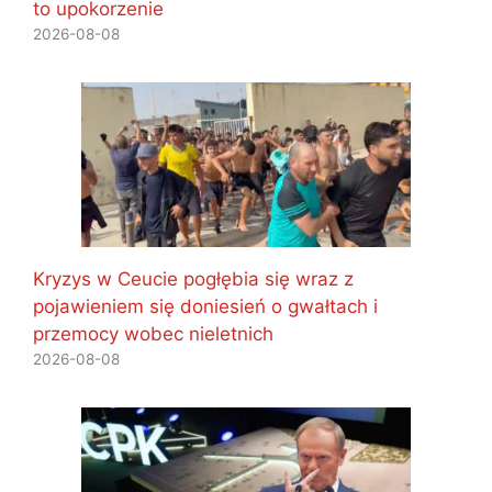
to upokorzenie
2026-08-08
Kryzys w Ceucie pogłębia się wraz z
pojawieniem się doniesień o gwałtach i
przemocy wobec nieletnich
2026-08-08