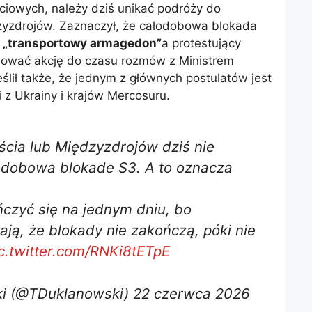
ciowych, należy dziś unikać podróży do
dzyzdrojów. Zaznaczył, że całodobowa blokada
n
„transportowy armagedon”
a protestujący
uować akcję do czasu rozmów z Ministrem
ślił także, że jednym z głównych postulatów jest
 z Ukrainy i krajów Mercosuru.
ścia lub Międzyzdrojów dziś nie
odobowa blokade S3. A to oznacza
ńczyć się na jednym dniu, bo
ją, że blokady nie zakończą, póki nie
c.twitter.com/RNKi8tETpE
i (@TDuklanowski) 22 czerwca 2026