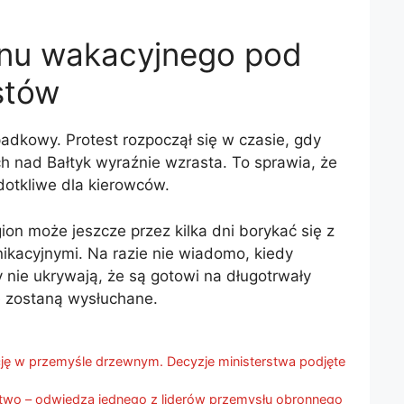
nu wakacyjnego pod
stów
adkowy. Protest rozpoczął się w czasie, gdy
 nad Bałtyk wyraźnie wzrasta. To sprawia, że ​​
 dotkliwe dla kierowców.
gion może jeszcze przez kilka dni borykać się z
acyjnymi. Na razie nie wiadomo, kiedy
y nie ukrywają, że są gotowi na długotrwały
ie zostaną wysłuchane.
ę w przemyśle drzewnym. Decyzje ministerstwa podjęte
two – odwiedza jednego z liderów przemysłu obronnego