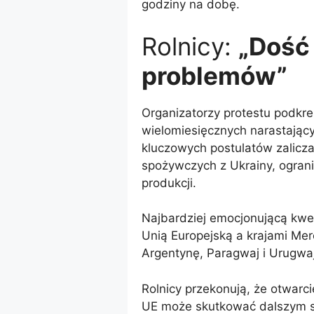
godziny na dobę.
Rolnicy:
„Dość
problemów”
Organizatorzy protestu podkreś
wielomiesięcznych narastając
kluczowych postulatów zalicza
spożywczych z Ukrainy, ogranic
produkcji.
Najbardziej emocjonującą kw
Unią Europejską a krajami Mer
Argentynę, Paragwaj i Urugwaj
Rolnicy przekonują, że otwarc
UE może skutkować dalszym s