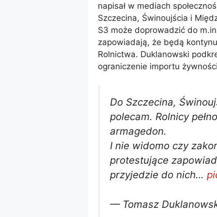
napisał w mediach społecznoś
Szczecina, Świnoujścia i Mię
S3 może doprowadzić do m.i
zapowiadają, że będą kontyn
Rolnictwa. Duklanowski podkre
ograniczenie importu żywności
Do Szczecina, Świnouj
polecam. Rolnicy pełn
armagedon.
I nie widomo czy zako
protestujące zapowiada
przyjedzie do nich…
pi
— Tomasz Duklanowsk