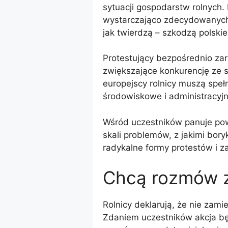
sytuacji gospodarstw rolnych.
wystarczająco zdecydowanych 
jak twierdzą – szkodzą polski
Protestujący bezpośrednio za
zwiększające konkurencję ze s
europejscy rolnicy muszą speł
środowiskowe i administracyjn
Wśród uczestników panuje pow
skali problemów, z jakimi bory
radykalne formy protestów i za
Chcą rozmów 
Rolnicy deklarują, że nie zam
Zdaniem uczestników akcja bę