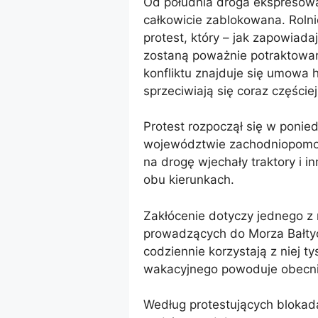
Od południa droga ekspresowa
całkowicie zablokowana. Roln
protest, który – jak zapowiada
zostaną poważnie potraktowa
konfliktu znajduje się umowa 
sprzeciwiają się coraz częście
Protest rozpoczął się w ponie
województwie zachodniopomors
na drogę wjechały traktory i i
obu kierunkach.
Zakłócenie dotyczy jednego z
prowadzących do Morza Bałtyck
codziennie korzystają z niej 
wakacyjnego powoduje obecnie
Według protestujących blokada