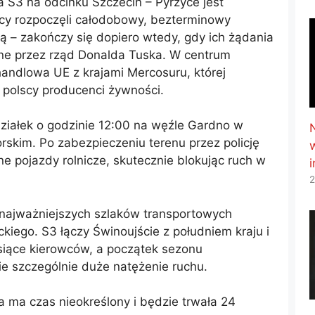
 S3 na odcinku Szczecin – Pyrzyce jest
icy rozpoczęli całodobowy, bezterminowy
ją – zakończy się dopiero wtedy, gdy ich żądania
ne przez rząd Donalda Tuska. W centrum
handlowa UE z krajami Mercosuru, której
j polscy producenci żywności.
działek o godzinie 12:00 na węźle Gardno w
kim. Po zabezpieczeniu terenu przez policję
nne pojazdy rolnicze, skutecznie blokując ruch w
2
 najważniejszych szlaków transportowych
iego. S3 łączy Świnoujście z południem kraju i
tysiące kierowców, a początek sezonu
 szczególnie duże natężenie ruchu.
 ma czas nieokreślony i będzie trwała 24