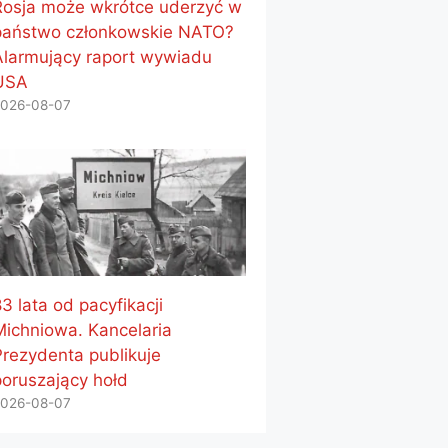
Rosja może wkrótce uderzyć w
państwo członkowskie NATO?
Alarmujący raport wywiadu
USA
026-08-07
3 lata od pacyfikacji
Michniowa. Kancelaria
Prezydenta publikuje
poruszający hołd
026-08-07