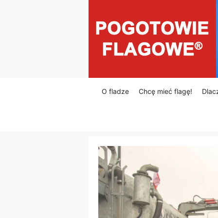
Przejdź
do
treści
O fladze
Chcę mieć flagę!
Dlac