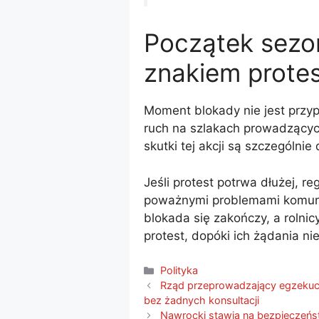
Początek sezo
znakiem prote
Moment blokady nie jest przyp
ruch na szlakach prowadzących
skutki tej akcji są szczególnie
Jeśli protest potrwa dłużej, re
poważnymi problemami komunik
blokada się zakończy, a rolnic
protest, dopóki ich żądania n
Kategorie
Polityka
Rząd przeprowadzający egzekucj
bez żadnych konsultacji
Nawrocki stawia na bezpieczeńs