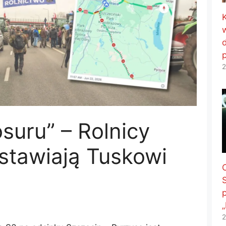
2
suru” – Rolnicy
 stawiają Tuskowi
2