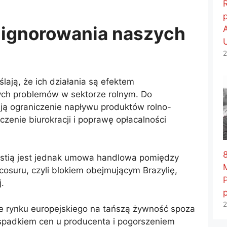
 ignorowania naszych
2
lają, że ich działania są efektem
ych problemów w sektorze rolnym. Do
ją ograniczenie napływu produktów rolno-
zenie biurokracji i poprawę opłacalności
8
estią jest jednak umowa handlowa pomiędzy
cosuru, czyli blokiem obejmującym Brazylię,
.
2
ie rynku europejskiego na tańszą żywność spoza
padkiem cen u producenta i pogorszeniem