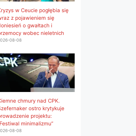
Kryzys w Ceucie pogłębia się
wraz z pojawieniem się
doniesień o gwałtach i
przemocy wobec nieletnich
026-08-08
Ciemne chmury nad CPK.
Szefernaker ostro krytykuje
prowadzenie projektu:
„Festiwal minimalizmu”
026-08-08