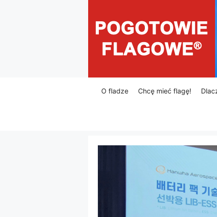
Przejdź
do
treści
O fladze
Chcę mieć flagę!
Dlac