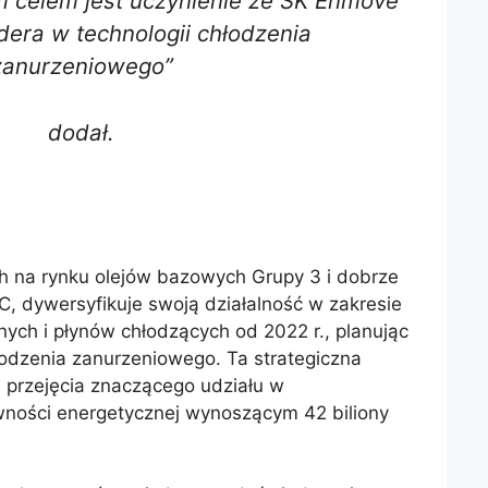
m celem jest uczynienie ze SK Enmove
dera w technologii chłodzenia
zanurzeniowego”
dodał.
 na rynku olejów bazowych Grupy 3 i dobrze
, dywersyfikuje swoją działalność w zakresie
ych i płynów chłodzących od 2022 r., planując
hłodzenia zanurzeniowego. Ta strategiczna
 przejęcia znaczącego udziału w
ności energetycznej wynoszącym 42 biliony