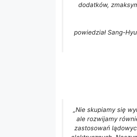
dodatków, zmaksyma
powiedział Sang-Hyuk
„Nie skupiamy się wy
ale rozwijamy równ
zastosowań lądowych