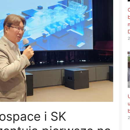
2
ospace i SK
2