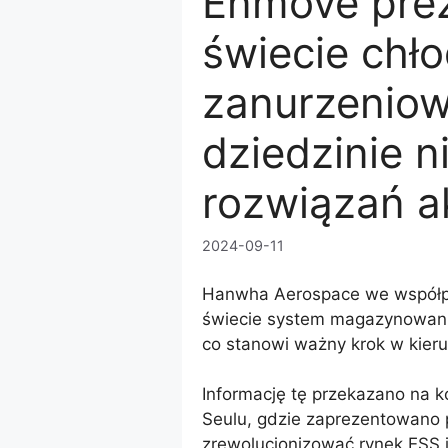
Enmove prez
świecie chł
zanurzeniow
dziedzinie n
rozwiązań 
2024-09-11
Hanwha Aerospace we współpr
świecie system magazynowani
co stanowi ważny krok w kieru
Informację tę przekazano na 
Seulu, gdzie zaprezentowano 
zrewolucjonizować rynek ESS i