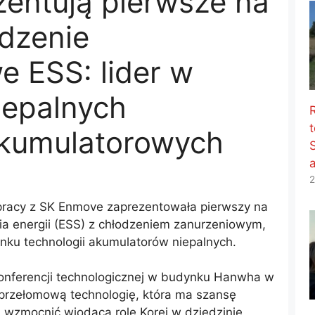
entują pierwsze na
odzenie
e ESS: lider w
iepalnych
t
akumulatorowych
2
acy z SK Enmove zaprezentowała pierwszy na
a energii (ESS) z chłodzeniem zanurzeniowym,
nku technologii akumulatorów niepalnych.
konferencji technologicznej w budynku Hanwha w
przełomową technologię, która ma szansę
 wzmocnić wiodącą rolę Korei w dziedzinie