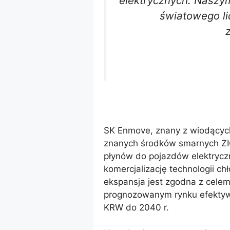
elektrycznych. Naszy
światowego li
SK Enmove, znany z wiodących
znanych środków smarnych ZIC
płynów do pojazdów elektryczn
komercjalizację technologii c
ekspansja jest zgodna z celem
prognozowanym rynku efektyw
KRW do 2040 r.