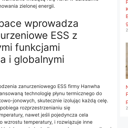
wania zielonej energii.
pace wprowadza
2
nurzeniowe ESS z
mi funkcjami
 i globalnymi
odzenia zanurzeniowego ESS firmy Hanwha
ansowaną technologię płynu termicznego do
itowo-jonowych, skutecznie izolując każdą celę.
pobiega rozprzestrzenianiu się
2
peratury, nawet jeśli pojedyncza cela
 wzrostu temperatury, i rozwiązuje inne