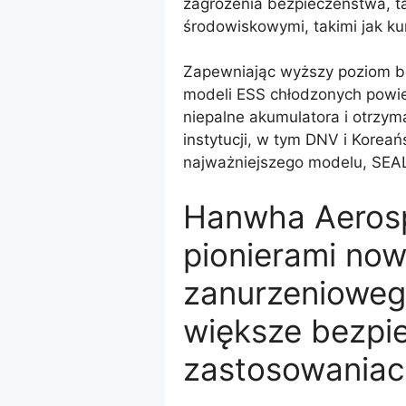
zagrożenia bezpieczeństwa, ta
środowiskowymi, takimi jak kur
Zapewniając wyższy poziom b
modeli ESS chłodzonych powie
niepalne akumulatora i otrzym
instytucji, w tym DNV i Koreań
najważniejszego modelu, SEA
Hanwha Aerosp
pionierami now
zanurzenioweg
większe bezpi
zastosowaniac