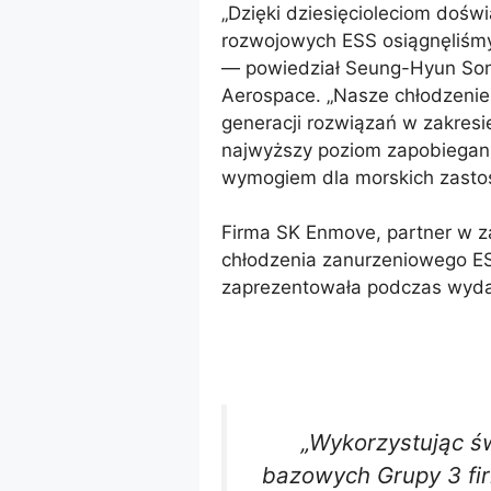
„Dzięki dziesięcioleciom doś
rozwojowych ESS osiągnęliśm
— powiedział Seung-Hyun Son
Aerospace. „Nasze chłodzenie
generacji rozwiązań w zakres
najwyższy poziom zapobiegani
wymogiem dla morskich zasto
Firma SK Enmove, partner w z
chłodzenia zanurzeniowego E
zaprezentowała podczas wydar
„Wykorzystując św
bazowych Grupy 3 fi