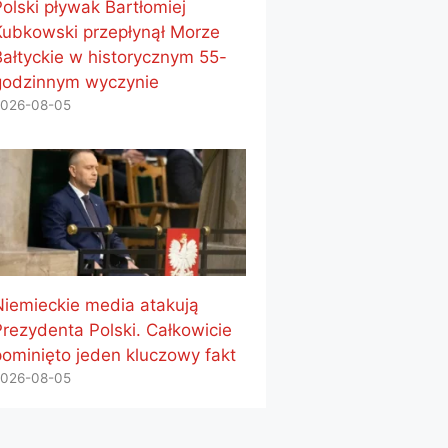
Polski pływak Bartłomiej
Kubkowski przepłynął Morze
Bałtyckie w historycznym 55-
godzinnym wyczynie
026-08-05
Niemieckie media atakują
Prezydenta Polski. Całkowicie
pominięto jeden kluczowy fakt
026-08-05