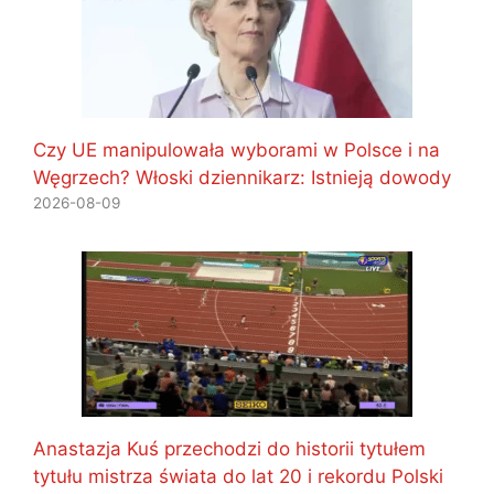
Czy UE manipulowała wyborami w Polsce i na
Węgrzech? Włoski dziennikarz: Istnieją dowody
2026-08-09
Anastazja Kuś przechodzi do historii tytułem
tytułu mistrza świata do lat 20 i rekordu Polski