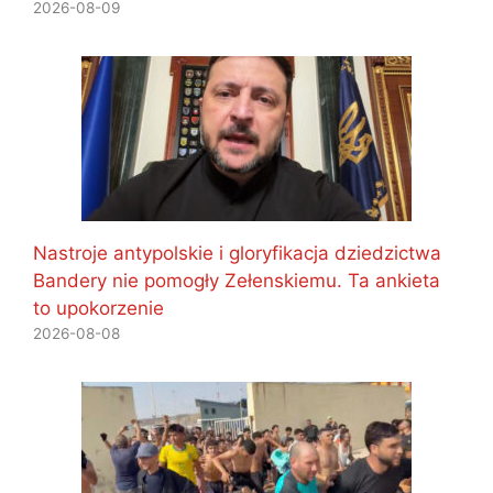
2026-08-09
Nastroje antypolskie i gloryfikacja dziedzictwa
Bandery nie pomogły Zełenskiemu. Ta ankieta
to upokorzenie
2026-08-08