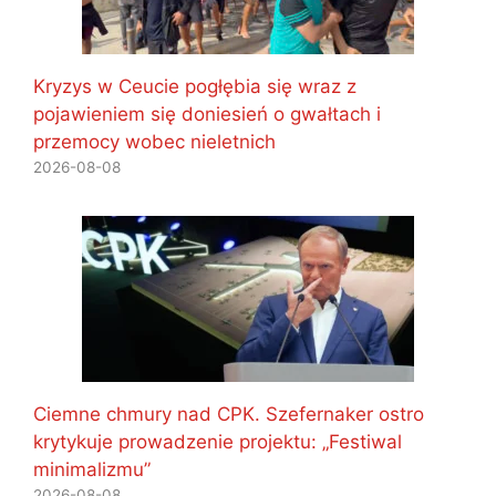
Kryzys w Ceucie pogłębia się wraz z
pojawieniem się doniesień o gwałtach i
przemocy wobec nieletnich
2026-08-08
Ciemne chmury nad CPK. Szefernaker ostro
krytykuje prowadzenie projektu: „Festiwal
minimalizmu”
2026-08-08