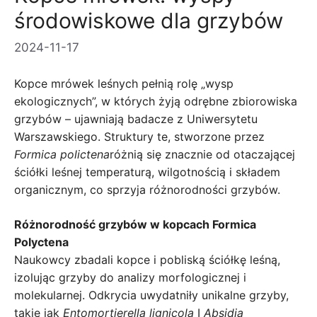
środowiskowe dla grzybów
2024-11-17
Kopce mrówek leśnych pełnią rolę „wysp
ekologicznych”, w których żyją odrębne zbiorowiska
grzybów – ujawniają badacze z Uniwersytetu
Warszawskiego. Struktury te, stworzone przez
Formica polictena
różnią się znacznie od otaczającej
ściółki leśnej temperaturą, wilgotnością i składem
organicznym, co sprzyja różnorodności grzybów.
Różnorodność grzybów w kopcach Formica
Polyctena
Naukowcy zbadali kopce i pobliską ściółkę leśną,
izolując grzyby do analizy morfologicznej i
molekularnej. Odkrycia uwydatniły unikalne grzyby,
takie jak
Entomortierella lignicola
I
Absidia