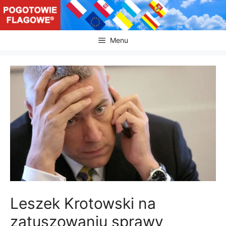
Przejdź
do
treści
Menu
Leszek Krotowski na
zatuszowaniu sprawy