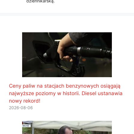
dziennikarską.
Ceny paliw na stacjach benzynowych osiągają
najwyższe poziomy w historii. Diesel ustanawia
nowy rekord!
2026-08-06