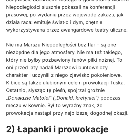
Niepodległości słusznie pokazali na konferencji
prasowej, po wydaniu przez wojewodę zakazu, jak
działa raca: emituje światło i dym, chętnie
wykorzystywana przez awangardowe teatry uliczne.
Nie ma Marszu Niepodległości bez flar – są one
niezbędne dla jego atmosfery. Nie ma też takiego,
który nie byłby pozbawiony fanów piłki nożnej. To
oni przed laty nadali Marszowi buntowniczy
charakter i uczynili z niego zjawisko pokoleniowe.
Kibice są także ulubionym celem prowokacji Tuska.
Ostatnio, słysząc tę ​​pieśń, spojrzał groźnie
„Donaldzie Matole!” („Donald, kretynie!”)
podczas
meczu w Kownie. Był to wyraźny znak, że
prowokacja nastąpi przy najbliższej dogodnej okazji.
2) Łapanki i prowokacje