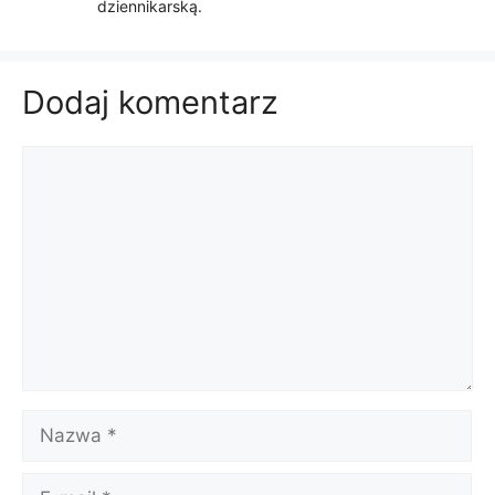
dziennikarską.
Dodaj komentarz
Komentarz
Nazwa
E-