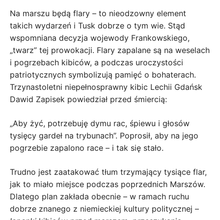
Na marszu będą flary – to nieodzowny element
takich wydarzeń i Tusk dobrze o tym wie. Stąd
wspomniana decyzja wojewody Frankowskiego,
„twarz” tej prowokacji. Flary zapalane są na weselach
i pogrzebach kibiców, a podczas uroczystości
patriotycznych symbolizują pamięć o bohaterach.
Trzynastoletni niepełnosprawny kibic Lechii Gdańsk
Dawid Zapisek powiedział przed śmiercią:
„Aby żyć, potrzebuję dymu rac, śpiewu i głosów
tysięcy gardeł na trybunach”. Poprosił, aby na jego
pogrzebie zapalono race – i tak się stało.
Trudno jest zaatakować tłum trzymający tysiące flar,
jak to miało miejsce podczas poprzednich Marszów.
Dlatego plan zakłada obecnie – w ramach ruchu
dobrze znanego z niemieckiej kultury politycznej –