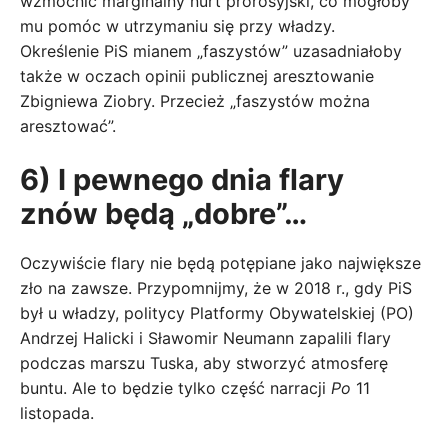
wzmocnić marginalny nurt prorosyjski, co mogłoby
mu pomóc w utrzymaniu się przy władzy.
Określenie PiS mianem „faszystów” uzasadniałoby
także w oczach opinii publicznej aresztowanie
Zbigniewa Ziobry. Przecież „faszystów można
aresztować”.
6) I pewnego dnia flary
znów będą „dobre”…
Oczywiście flary nie będą potępiane jako największe
zło na zawsze. Przypomnijmy, że w 2018 r., gdy PiS
był u władzy, politycy Platformy Obywatelskiej (PO)
Andrzej Halicki i Sławomir Neumann zapalili flary
podczas marszu Tuska, aby stworzyć atmosferę
buntu. Ale to będzie tylko część narracji
Po
11
listopada.