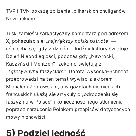
TVP i TVN pokażą zbliżenia „piłkarskich chuliganów
Nawrockiego”.
Tusk zamieści sarkastyczny komentarz pod adresem
X, pokazując się:
„największy polski patriota”
—
uśmiecha się, gdy z dziećmi i ludźmi kultury świętuje
Dzień Niepodległości, podczas gdy „Nawrocki,
Kaczyński i Mentzen” rzekomo świętują z
„agresywnymi faszystami”.
Dorota Wysocka-Schnepf
przeprowadzi na ten temat wywiad z aktorem
Michałem Żebrowskim, a w gazetach niemieckich i
francuskich ukażą się artykuły o „odrodzeniu się
faszyzmu w Polsce” i konieczności jego stłumienia
poprzez narzucenie Polakom przepisów dotyczących
mowy nienawiści.
5) Podziel jedność