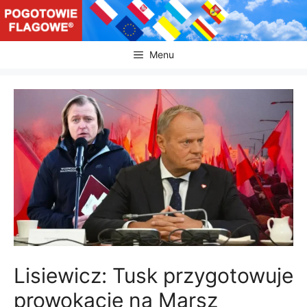
Przejdź
do
treści
Menu
Lisiewicz: Tusk przygotowuje
prowokację na Marsz