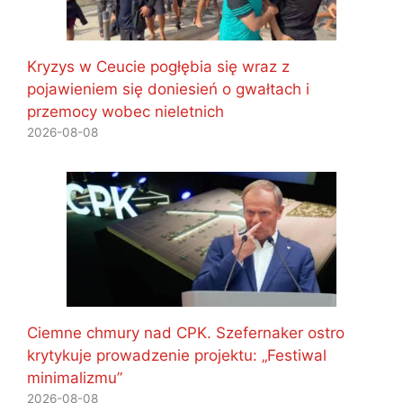
Kryzys w Ceucie pogłębia się wraz z
pojawieniem się doniesień o gwałtach i
przemocy wobec nieletnich
2026-08-08
Ciemne chmury nad CPK. Szefernaker ostro
krytykuje prowadzenie projektu: „Festiwal
minimalizmu”
2026-08-08