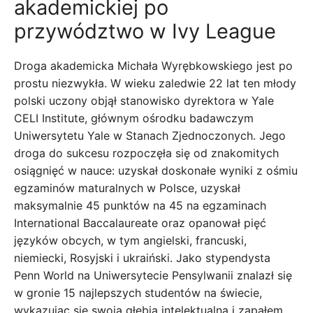
akademickiej po
przywództwo w Ivy League
Droga akademicka Michała Wyrębkowskiego jest po
prostu niezwykła. W wieku zaledwie 22 lat ten młody
polski uczony objął stanowisko dyrektora w Yale
CELI Institute, głównym ośrodku badawczym
Uniwersytetu Yale w Stanach Zjednoczonych. Jego
droga do sukcesu rozpoczęła się od znakomitych
osiągnięć w nauce: uzyskał doskonałe wyniki z ośmiu
egzaminów maturalnych w Polsce, uzyskał
maksymalnie 45 punktów na 45 na egzaminach
International Baccalaureate oraz opanował pięć
języków obcych, w tym angielski, francuski,
niemiecki, Rosyjski i ukraiński. Jako stypendysta
Penn World na Uniwersytecie Pensylwanii znalazł się
w gronie 15 najlepszych studentów na świecie,
wykazując się swoją głębią intelektualną i zapałem.