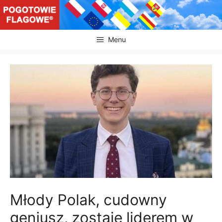
Przejdź
do
treści
Menu
Młody Polak, cudowny
geniusz, zostaje liderem w