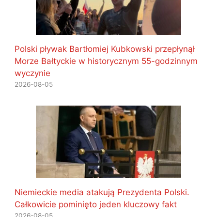
Polski pływak Bartłomiej Kubkowski przepłynął
Morze Bałtyckie w historycznym 55-godzinnym
wyczynie
2026-08-05
Niemieckie media atakują Prezydenta Polski.
Całkowicie pominięto jeden kluczowy fakt
2026-08-05