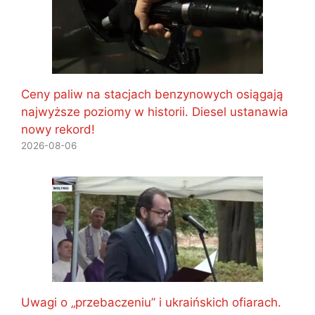
Ceny paliw na stacjach benzynowych osiągają
najwyższe poziomy w historii. Diesel ustanawia
nowy rekord!
2026-08-06
Uwagi o „przebaczeniu” i ukraińskich ofiarach.