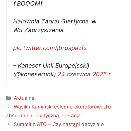
❗️ BOOOM❗️
Hałownia Zaorał Giertycha 🔥
WS Zaprzysiżenia
pic.twitter.com/jbruspazfx
– Koneser Unii Europejsskij
(@koneserunii)
24 czerwca 2025 r
Kategorie
Aktualne
Wąsik i Kamiński celem prokuratorów: „To
absurdalna, polityczna operacja”
Summit NATO – Czy nastąpi decyzja o