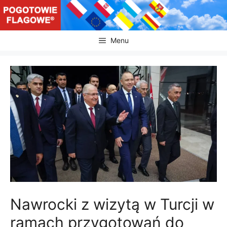
Przejdź
do
treści
Menu
Nawrocki z wizytą w Turcji w
ramach przygotowań do