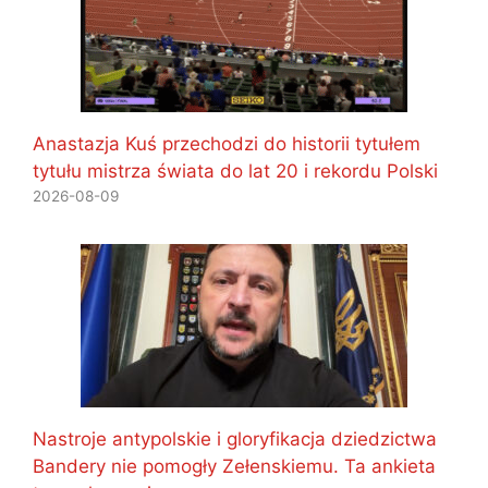
Anastazja Kuś przechodzi do historii tytułem
tytułu mistrza świata do lat 20 i rekordu Polski
2026-08-09
Nastroje antypolskie i gloryfikacja dziedzictwa
Bandery nie pomogły Zełenskiemu. Ta ankieta