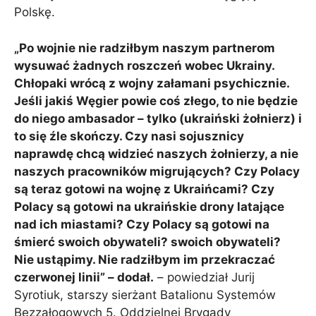
Polskę.
„Po wojnie nie radziłbym naszym partnerom
wysuwać żadnych roszczeń wobec Ukrainy.
Chłopaki wrócą z wojny załamani psychicznie.
Jeśli jakiś Węgier powie coś złego, to nie będzie
do niego ambasador – tylko (ukraiński żołnierz) i
to się źle skończy. Czy nasi sojusznicy
naprawdę chcą widzieć naszych żołnierzy, a nie
naszych pracowników migrujących? Czy Polacy
są teraz gotowi na wojnę z Ukraińcami? Czy
Polacy są gotowi na ukraińskie drony latające
nad ich miastami? Czy Polacy są gotowi na
śmierć swoich obywateli? swoich obywateli?
Nie ustąpimy. Nie radziłbym im przekraczać
czerwonej linii” – dodał.
– powiedział Jurij
Syrotiuk, starszy sierżant Batalionu Systemów
Bezzałogowych 5. Oddzielnej Brygady