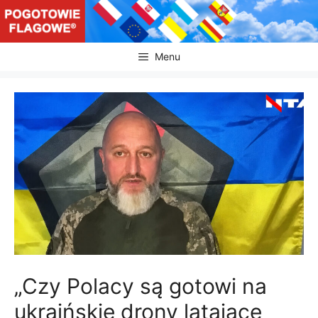
Przejdź
do
treści
Menu
„Czy Polacy są gotowi na
ukraińskie drony latające