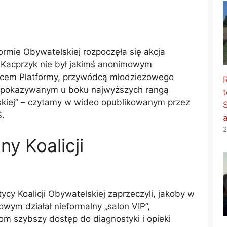
formie Obywatelskiej rozpoczęła się akcja
Kacprzyk nie był jakimś anonimowym
opcem Platformy, przywódcą młodzieżowego
i pokazywanym u boku najwyższych rangą
t
skiej” – czytamy w wideo opublikowanym przez
S.
2
ny Koalicji
cy Koalicji Obywatelskiej zaprzeczyli, jakoby w
wym działał nieformalny „salon VIP”,
 szybszy dostęp do diagnostyki i opieki