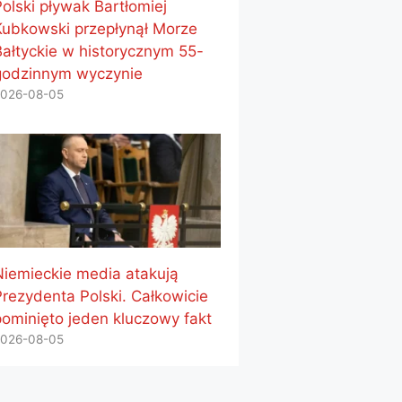
Polski pływak Bartłomiej
Kubkowski przepłynął Morze
Bałtyckie w historycznym 55-
godzinnym wyczynie
026-08-05
Niemieckie media atakują
Prezydenta Polski. Całkowicie
pominięto jeden kluczowy fakt
026-08-05