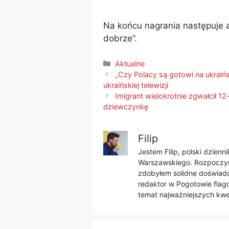
Na końcu nagrania następuje ap
dobrze”.
Kategorie
Aktualne
„Czy Polacy są gotowi na ukraińs
ukraińskiej telewizji
Imigrant wielokrotnie zgwałcił 1
dziewczynkę
Filip
Jestem Filip, polski dzien
Warszawskiego. Rozpoczyna
zdobyłem solidne doświadcz
redaktor w Pogotowie flago
temat najważniejszych kwes