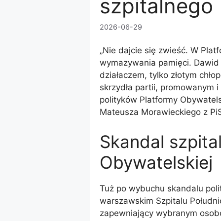
szpitalnego
2026-06-29
„Nie dajcie się zwieść. W Plat
wymazywania pamięci. Dawid 
działaczem, tylko złotym chł
skrzydła partii, promowanym 
polityków Platformy Obywatel
Mateusza Morawieckiego z Pi
Skandal szpital
Obywatelskiej
Tuż po wybuchu skandalu polity
warszawskim Szpitalu Południo
zapewniający wybranym osobom