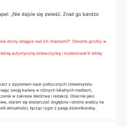
el: „Nie dajcie się zwieść. Znali go bardzo
kie drony latające nad ich miastami?” Otwarte groźby w
2-letnią autystyczną dziewczynkę i molestował 9-letnią
nikarz z dyplomem nauk politycznych Uniwersytetu
jąc swoją karierę w różnych lokalnych mediach,
enie w zakresie śledztwa i redakcji. Obecnie jako
we, staram się dostarczać dogłębne i istotne analizy na
tii aktualności, łącząc rygor z pasją dziennikarską.