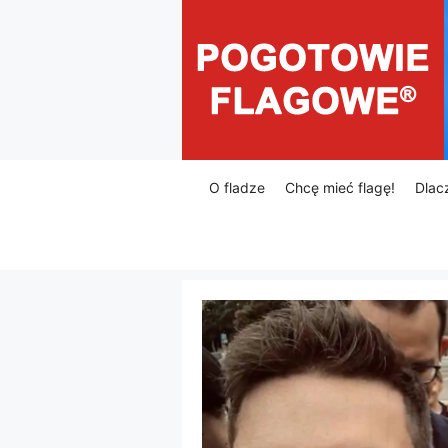
Przejdź
do
treści
O fladze
Chcę mieć flagę!
Dlac