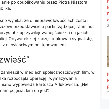
ianie po opublikowaniu przez Piotra Nisztora
blika.
o wynika, że ​​o nieprawidłowościach zostali
2
ołowi przedstawiciele partii rządzącej. Zamiast
rzystał z uprzywilejowanej ścieżki i na jakich
alicji Obywatelskiej zaczęli atakować sygnalistę,
ku z niewłaściwym postępowaniem.
 zwieść”
 zamieścił w mediach społecznościowych film, w
Tuska rozpoczęła operację „wymazywania
mniano wypowiedź Bartosza Arłukowicza: „Nie
am pojęcia, kim on jest”.
2