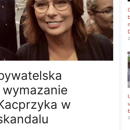
2
bywatelska
o wymazanie
 Kacprzyka w
skandalu
2