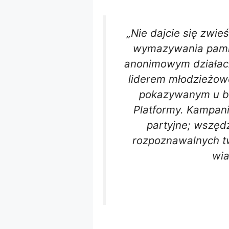
„Nie dajcie się zwie
wymazywania pamię
anonimowym działacz
liderem młodzieżow
pokazywanym u bo
Platformy. Kampani
partyjne; wszędz
rozpoznawalnych twa
wia