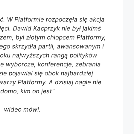
ść. W Platformie rozpoczęła się akcja
ci. Dawid Kacprzyk nie był jakimś
em, był złotym chłopcem Platformy,
ego skrzydła partii, awansowanym i
ku najwyższych rangą polityków
e wyborcze, konferencje, zebrania
ie pojawiał się obok najbardziej
rzy Platformy. A dzisiaj nagle nie
domo, kim on jest”
wideo mówi.