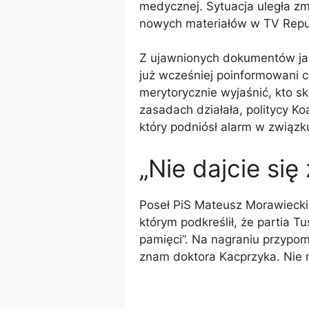
medycznej. Sytuacja uległa zm
nowych materiałów w TV Repu
Z ujawnionych dokumentów jasn
już wcześniej poinformowani cz
merytorycznie wyjaśnić, kto sko
zasadach działała, politycy Ko
który podniósł alarm w związ
„Nie dajcie się
Poseł PiS Mateusz Morawiecki
którym podkreślił, że partia 
pamięci”. Na nagraniu przypo
znam doktora Kacprzyka. Nie m