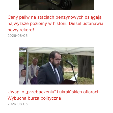
Ceny paliw na stacjach benzynowych osiągają
najwyższe poziomy w historii. Diesel ustanawia
nowy rekord!
2026-08-06
Uwagi o „przebaczeniu” i ukraińskich ofiarach.
Wybucha burza polityczna
2026-08-06