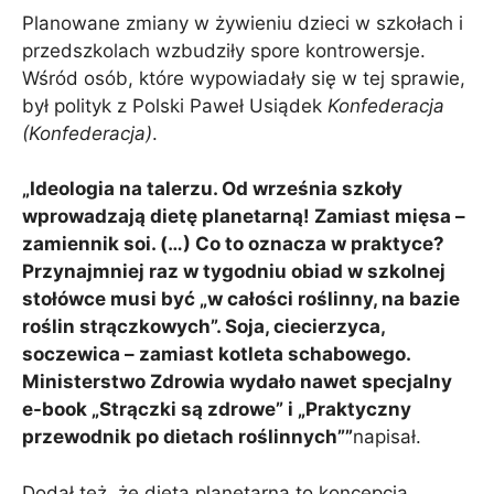
Planowane zmiany w żywieniu dzieci w szkołach i
przedszkolach wzbudziły spore kontrowersje.
Wśród osób, które wypowiadały się w tej sprawie,
był polityk z Polski Paweł Usiądek
Konfederacja
(Konfederacja)
.
„Ideologia na talerzu. Od września szkoły
wprowadzają dietę planetarną! Zamiast mięsa –
zamiennik soi. (…) Co to oznacza w praktyce?
Przynajmniej raz w tygodniu obiad w szkolnej
stołówce musi być „w całości roślinny, na bazie
roślin strączkowych”. Soja, ciecierzyca,
soczewica – zamiast kotleta schabowego.
Ministerstwo Zdrowia wydało nawet specjalny
e-book „Strączki są zdrowe” i „Praktyczny
przewodnik po dietach roślinnych””
napisał.
Dodał też, że dieta planetarna to koncepcja