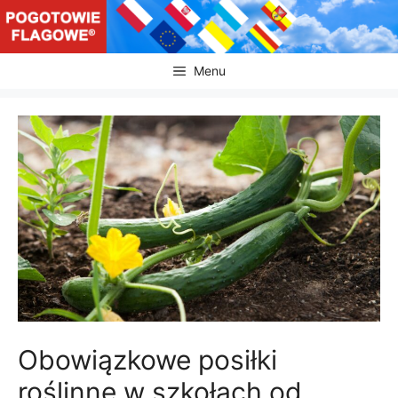
Przejdź
do
treści
Menu
Obowiązkowe posiłki
roślinne w szkołach od