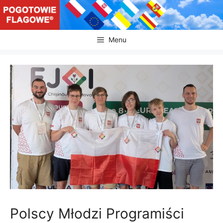
Przejdź
do
treści
Menu
Polscy Młodzi Programiści