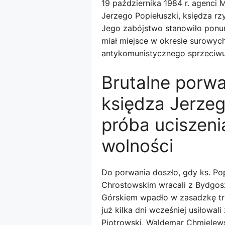
19 października 1984 r. agenci
Jerzego Popiełuszki, księdza rz
Jego zabójstwo stanowiło ponur
miał miejsce w okresie surowych
antykomunistycznego sprzeciwu
Brutalne porwa
księdza Jerzeg
próba uciszeni
wolności
Do porwania doszło, gdy ks. P
Chrostowskim wracali z Bydgosz
Górskiem wpadło w zasadzkę trz
już kilka dni wcześniej usiłowa
Piotrowski, Waldemar Chmielewski