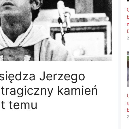
2
siędza Jerzego
 tragiczny kamień
at temu
2