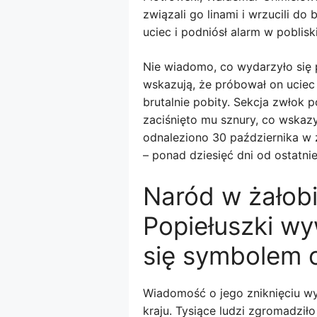
związali go linami i wrzucili d
uciec i podniósł alarm w pobliski
Nie wiadomo, co wydarzyło się 
wskazują, że próbował on ucie
brutalnie pobity. Sekcja zwłok po
zaciśnięto mu sznury, co wskazy
odnaleziono 30 października w 
– ponad dziesięć dni od ostatn
Naród w żałobi
Popiełuszki wy
się symbolem 
Wiadomość o jego zniknięciu w
kraju. Tysiące ludzi zgromadziło