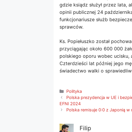
gdzie ksiądz służył przez lata, 
opinii publicznej 24 październik
funkcjonariusze służb bezpiecz
sprawców.
Ks. Popiełuszko został pochowan
przyciągając około 600 000 żał
polskiego oporu wobec ucisku, a
Czterdzieści lat później jego 
świadectwo walki o sprawiedliw
Kategorie
Polityka
Polska prezydencja w UE i bez
EFNI 2024
Polska remisuje 0:0 z Japonią w
Filip