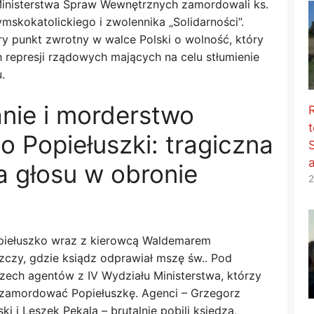
 Ministerstwa Spraw Wewnętrznych zamordowali ks.
ymskokatolickiego i zwolennika „Solidarności”.
y punkt zwrotny w walce Polski o wolność, który
 represji rządowych mających na celu stłumienie
.
nie i morderstwo
t
o Popiełuszki: tragiczna
a głosu w obronie
2
opiełuszko wraz z kierowcą Waldemarem
czy, gdzie ksiądz odprawiał mszę św.. Pod
ech agentów z IV Wydziału Ministerstwa, którzy
li zamordować Popiełuszkę. Agenci – Grzegorz
 i Leszek Pękala – brutalnie pobili księdza,