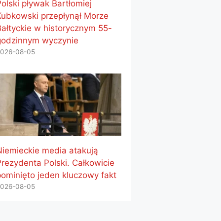
Polski pływak Bartłomiej
Kubkowski przepłynął Morze
Bałtyckie w historycznym 55-
godzinnym wyczynie
026-08-05
Niemieckie media atakują
Prezydenta Polski. Całkowicie
pominięto jeden kluczowy fakt
026-08-05