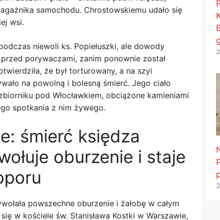
o bagażnika samochodu. Chrostowskiemu udało się
ej wsi.
podczas niewoli ks. Popiełuszki, ale dowody
2
c przed porywaczami, zanim ponownie został
twierdziła, że ​​był torturowany, a na szyi
wało na powolną i bolesną śmierć. Jego ciało
zbiorniku pod Włocławkiem, obciążone kamieniami
iego spotkania z nim żywego.
e: śmierć księdza
wołuje oburzenie i staje
oporu
2
ywołała powszechne oburzenie i żałobę w całym
 się w kościele św. Stanisława Kostki w Warszawie,