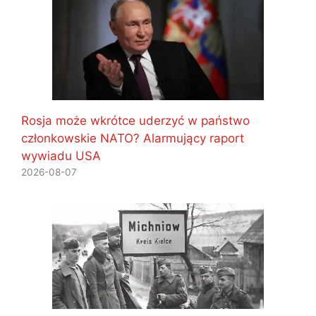
Rosja może wkrótce uderzyć w państwo
członkowskie NATO? Alarmujący raport
wywiadu USA
2026-08-07