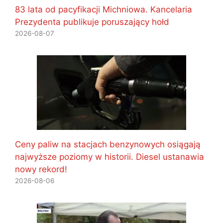
83 lata od pacyfikacji Michniowa. Kancelaria
Prezydenta publikuje poruszający hołd
2026-08-07
Ceny paliw na stacjach benzynowych osiągają
najwyższe poziomy w historii. Diesel ustanawia
nowy rekord!
2026-08-06