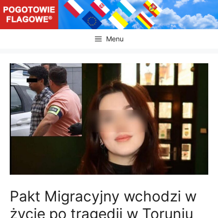
Przejdź
do
treści
Menu
Pakt Migracyjny wchodzi w
życie po tragedii w Toruniu