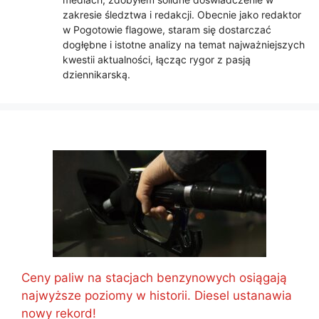
zakresie śledztwa i redakcji. Obecnie jako redaktor
w Pogotowie flagowe, staram się dostarczać
dogłębne i istotne analizy na temat najważniejszych
kwestii aktualności, łącząc rygor z pasją
dziennikarską.
Ceny paliw na stacjach benzynowych osiągają
najwyższe poziomy w historii. Diesel ustanawia
nowy rekord!