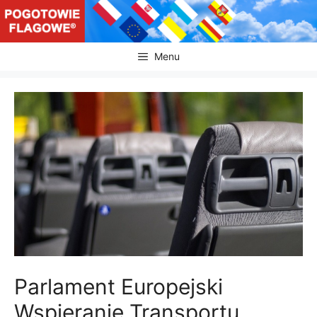
Przejdź
do
treści
Menu
Parlament Europejski
Wspieranie Transportu