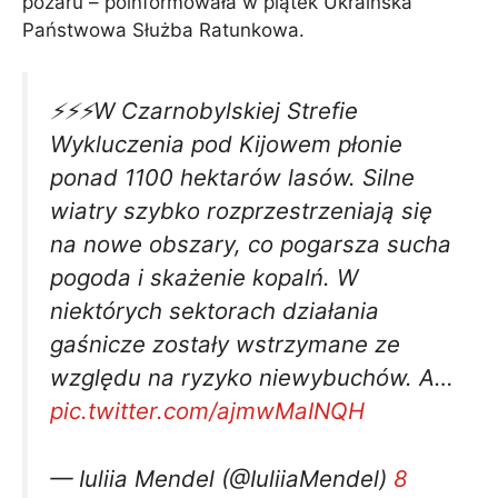
pożaru – poinformowała w piątek Ukraińska
Państwowa Służba Ratunkowa.
⚡️⚡️⚡️W Czarnobylskiej Strefie
Wykluczenia pod Kijowem płonie
ponad 1100 hektarów lasów. Silne
wiatry szybko rozprzestrzeniają się
na nowe obszary, co pogarsza sucha
pogoda i skażenie kopalń. W
niektórych sektorach działania
gaśnicze zostały wstrzymane ze
względu na ryzyko niewybuchów. A…
pic.twitter.com/ajmwMaINQH
— Iuliia Mendel (@IuliiaMendel)
8