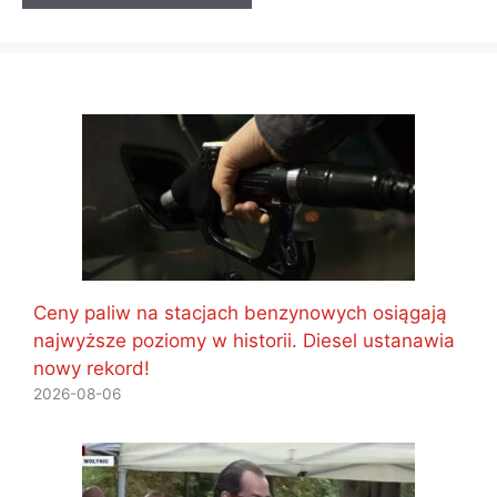
Ceny paliw na stacjach benzynowych osiągają
najwyższe poziomy w historii. Diesel ustanawia
nowy rekord!
2026-08-06