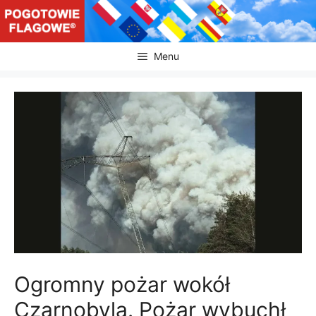
Przejdź
do
treści
Menu
Ogromny pożar wokół
Czarnobyla. Pożar wybuchł