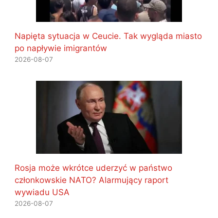
Napięta sytuacja w Ceucie. Tak wygląda miasto
po napływie imigrantów
2026-08-07
Rosja może wkrótce uderzyć w państwo
członkowskie NATO? Alarmujący raport
wywiadu USA
2026-08-07