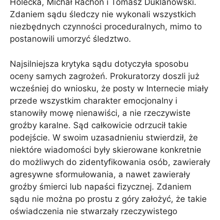
Holecka, Michał Rachoń i Tomasz Duklanowski.
Zdaniem sądu śledczy nie wykonali wszystkich
niezbędnych czynności proceduralnych, mimo to
postanowili umorzyć śledztwo.
Najsilniejsza krytyka sądu dotyczyła sposobu
oceny samych zagrożeń. Prokuratorzy doszli już
wcześniej do wniosku, że posty w Internecie miały
przede wszystkim charakter emocjonalny i
stanowiły mowę nienawiści, a nie rzeczywiste
groźby karalne. Sąd całkowicie odrzucił takie
podejście. W swoim uzasadnieniu stwierdził, że
niektóre wiadomości były skierowane konkretnie
do możliwych do zidentyfikowania osób, zawierały
agresywne sformułowania, a nawet zawierały
groźby śmierci lub napaści fizycznej. Zdaniem
sądu nie można po prostu z góry założyć, że takie
oświadczenia nie stwarzały rzeczywistego