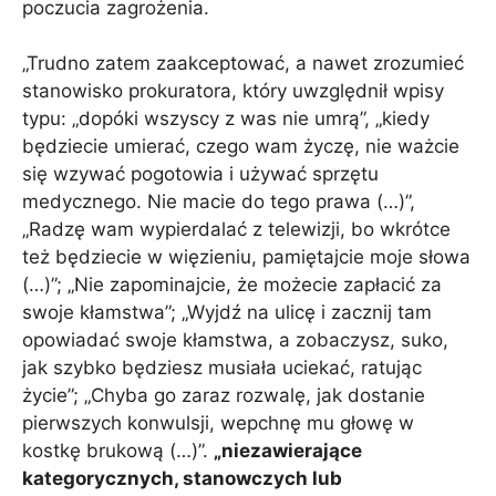
poczucia zagrożenia.
„Trudno zatem zaakceptować, a nawet zrozumieć
stanowisko prokuratora, który uwzględnił wpisy
typu: „dopóki wszyscy z was nie umrą”, „kiedy
będziecie umierać, czego wam życzę, nie ważcie
się wzywać pogotowia i używać sprzętu
medycznego. Nie macie do tego prawa (…)”,
„Radzę wam wypierdalać z telewizji, bo wkrótce
też będziecie w więzieniu, pamiętajcie moje słowa
(…)”; „Nie zapominajcie, że możecie zapłacić za
swoje kłamstwa”; „Wyjdź na ulicę i zacznij tam
opowiadać swoje kłamstwa, a zobaczysz, suko,
jak szybko będziesz musiała uciekać, ratując
życie”; „Chyba go zaraz rozwalę, jak dostanie
pierwszych konwulsji, wepchnę mu głowę w
kostkę brukową (…)”.
„niezawierające
kategorycznych, stanowczych lub