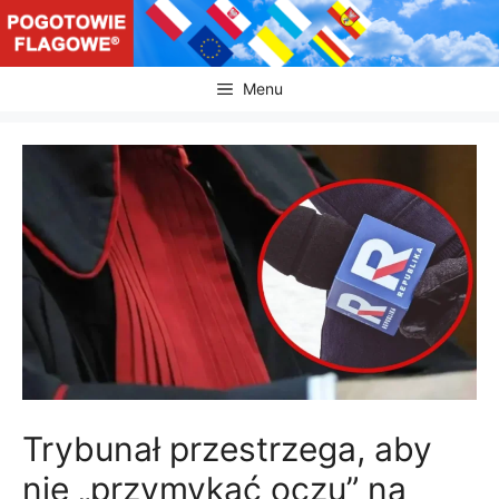
Przejdź
do
treści
Menu
Trybunał przestrzega, aby
nie „przymykać oczu” na