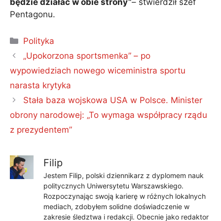
będzie działać w obie strony”
– stwierdził szef
Pentagonu.
Kategorie
Polityka
„Upokorzona sportsmenka” – po
wypowiedziach nowego wiceministra sportu
narasta krytyka
Stała baza wojskowa USA w Polsce. Minister
obrony narodowej: „To wymaga współpracy rządu
z prezydentem”
Filip
Jestem Filip, polski dziennikarz z dyplomem nauk
politycznych Uniwersytetu Warszawskiego.
Rozpoczynając swoją karierę w różnych lokalnych
mediach, zdobyłem solidne doświadczenie w
zakresie śledztwa i redakcji. Obecnie jako redaktor