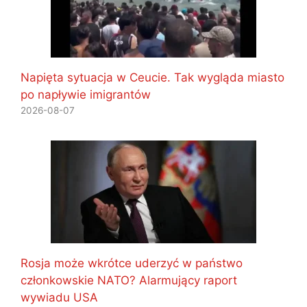
Napięta sytuacja w Ceucie. Tak wygląda miasto
po napływie imigrantów
2026-08-07
Rosja może wkrótce uderzyć w państwo
członkowskie NATO? Alarmujący raport
wywiadu USA