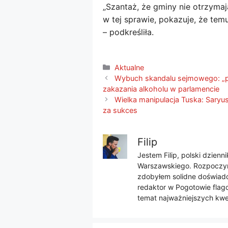
„Szantaż, że gminy nie otrzymają
w tej sprawie, pokazuje, że te
– podkreśliła.
Kategorie
Aktualne
Wybuch skandalu sejmowego: „pa
zakazania alkoholu w parlamencie
Wielka manipulacja Tuska: Saryu
za sukces
Filip
Jestem Filip, polski dzien
Warszawskiego. Rozpoczyna
zdobyłem solidne doświadcz
redaktor w Pogotowie flago
temat najważniejszych kwes