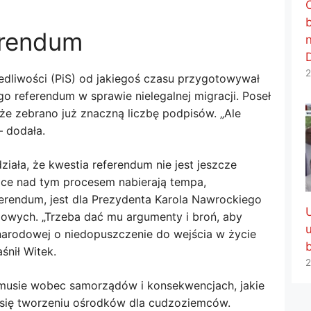
erendum
2
edliwości (PiS) od jakiegoś czasu przygotowywał
o referendum w sprawie nielegalnej migracji. Poseł
 że zebrano już znaczną liczbę podpisów. „Ale
– dodała.
ała, że ​​kwestia referendum nie jest jeszcze
prace nad tym procesem nabierają tempa,
ferendum, jest dla Prezydenta Karola Nawrockiego
wych. „Trzeba dać mu argumenty i broń, aby
arodowej o niedopuszczenie do wejścia w życie
śnił Witek.
2
ymusie wobec samorządów i konsekwencjach, jakie
ą się tworzeniu ośrodków dla cudzoziemców.