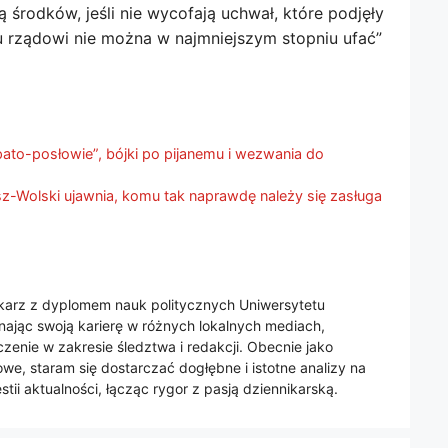
 środków, jeśli nie wycofają uchwał, które podjęły
mu rządowi nie można w najmniejszym stopniu ufać”
to-posłowie”, bójki po pijanemu i wezwania do
sz-Wolski ujawnia, komu tak naprawdę należy się zasługa
nikarz z dyplomem nauk politycznych Uniwersytetu
jąc swoją karierę w różnych lokalnych mediach,
enie w zakresie śledztwa i redakcji. Obecnie jako
we, staram się dostarczać dogłębne i istotne analizy na
tii aktualności, łącząc rygor z pasją dziennikarską.