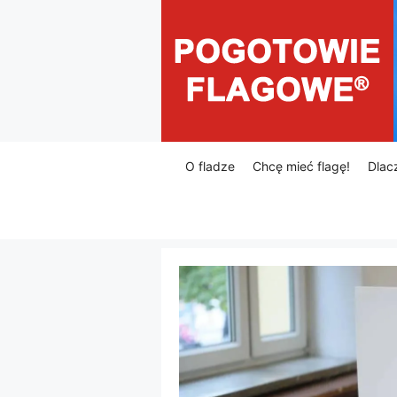
Przejdź
do
treści
O fladze
Chcę mieć flagę!
Dlac