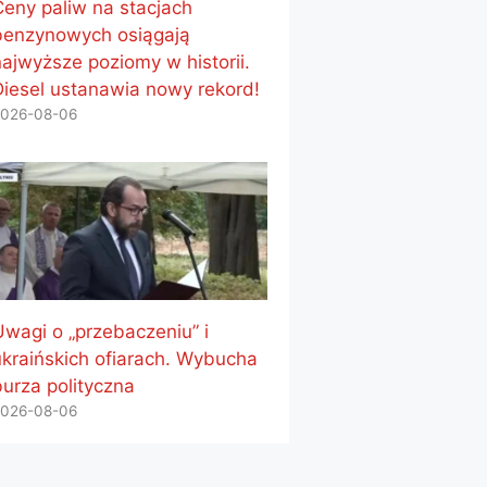
Ceny paliw na stacjach
benzynowych osiągają
najwyższe poziomy w historii.
Diesel ustanawia nowy rekord!
026-08-06
Uwagi o „przebaczeniu” i
ukraińskich ofiarach. Wybucha
burza polityczna
026-08-06