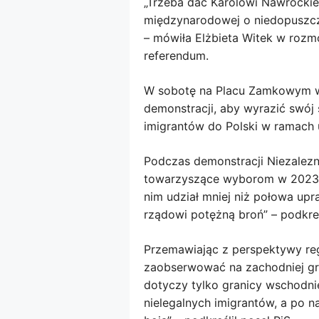
„Trzeba dać Karolowi Nawrockie
międzynarodowej o niedopuszcz
– mówiła Elżbieta Witek w rozm
referendum.
W sobotę na Placu Zamkowym w 
demonstracji, aby wyrazić swój 
imigrantów do Polski w ramach 
Podczas demonstracji Niezalezn
towarzyszące wyborom w 2023 r
nim udział mniej niż połowa up
rządowi potężną broń” – podkreś
Przemawiając z perspektywy reg
zaobserwować na zachodniej gran
dotyczy tylko granicy wschodnie
nielegalnych imigrantów, a po n