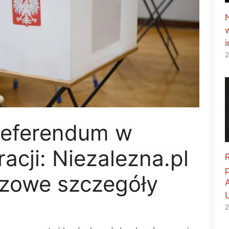
2
 referendum w
acji: Niezalezna.pl
czowe szczegóły
2