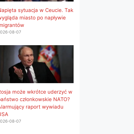
Napięta sytuacja w Ceucie. Tak
wygląda miasto po napływie
imigrantów
026-08-07
Rosja może wkrótce uderzyć w
państwo członkowskie NATO?
Alarmujący raport wywiadu
USA
026-08-07