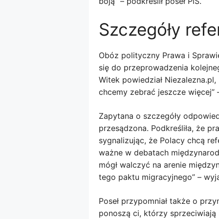
boją” – podkreślił poseł PiS.
Szczegóły ref
Obóz polityczny Prawa i Sprawi
się do przeprowadzenia kolejneg
Witek powiedział Niezalezna.pl,
chcemy zebrać jeszcze więcej” 
Zapytana o szczegóły odpowiedzi
przesądzona. Podkreśliła, że ​​
sygnalizując, że Polacy chcą re
ważne w debatach międzynarodo
mógł walczyć na arenie międzyn
tego paktu migracyjnego” – wyja
Poseł przypomniał także o prz
ponoszą ci, którzy sprzeciwiaj