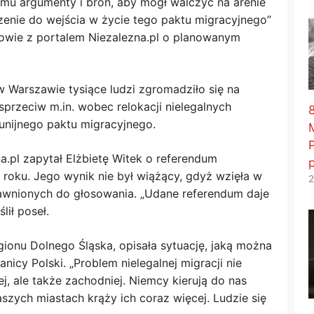
mu argumenty i broń, aby mógł walczyć na arenie
enie do wejścia w życie tego paktu migracyjnego”
owie z portalem Niezalezna.pl o planowanym
Warszawie tysiące ludzi zgromadziło się na
sprzeciw m.in. wobec relokacji nielegalnych
8
unijnego paktu migracyjnego.
a.pl zapytał Elżbietę Witek o referendum
oku. Jego wynik nie był wiążący, gdyż wzięła w
2
rawnionych do głosowania. „Udane referendum daje
lił poseł.
ionu Dolnego Śląska, opisała sytuację, jaką można
icy Polski. „Problem nielegalnej migracji nie
j, ale także zachodniej. Niemcy kierują do nas
aszych miastach krąży ich coraz więcej. Ludzie się