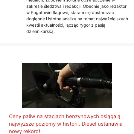
zakresie śledztwa i redakcji. Obecnie jako redaktor
w Pogotowie flagowe, staram się dostarczać
dogłębne i istotne analizy na temat najważniejszych
kwestii aktualności, łącząc rygor z pasją
dziennikarską.
Ceny paliw na stacjach benzynowych osiągają
najwyższe poziomy w historii. Diesel ustanawia
nowy rekord!