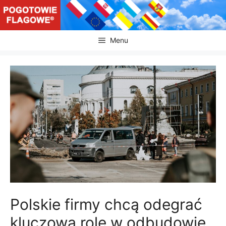
Przejdź
do
treści
Menu
Polskie firmy chcą odegrać
kluczową rolę w odbudowie