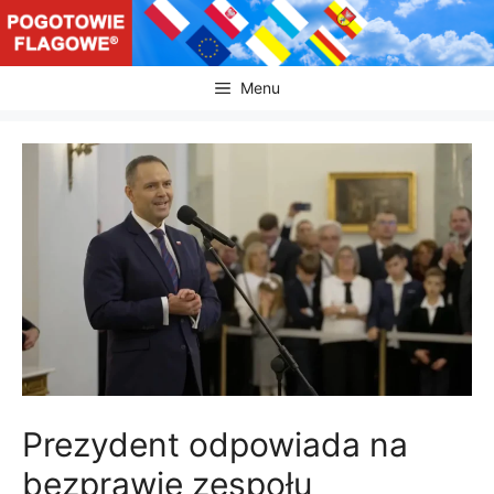
Przejdź
do
treści
Menu
Prezydent odpowiada na
bezprawie zespołu