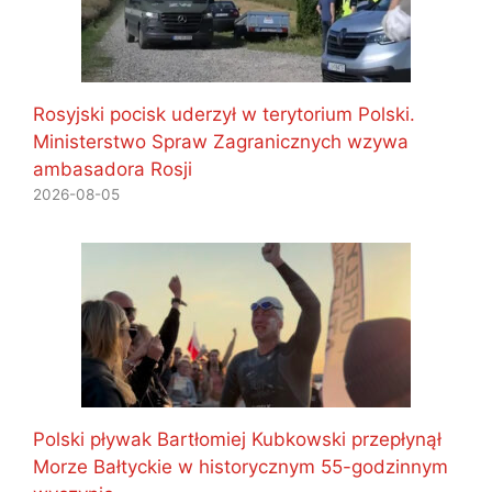
Rosyjski pocisk uderzył w terytorium Polski.
Ministerstwo Spraw Zagranicznych wzywa
ambasadora Rosji
2026-08-05
Polski pływak Bartłomiej Kubkowski przepłynął
Morze Bałtyckie w historycznym 55-godzinnym