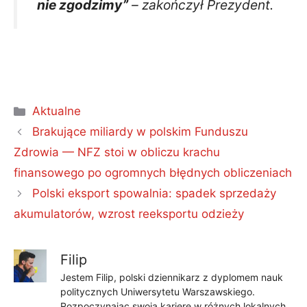
nie zgodzimy”
– zakończył Prezydent.
Kategorie
Aktualne
Brakujące miliardy w polskim Funduszu
Zdrowia — NFZ stoi w obliczu krachu
finansowego po ogromnych błędnych obliczeniach
Polski eksport spowalnia: spadek sprzedaży
akumulatorów, wzrost reeksportu odzieży
Filip
Jestem Filip, polski dziennikarz z dyplomem nauk
politycznych Uniwersytetu Warszawskiego.
Rozpoczynając swoją karierę w różnych lokalnych