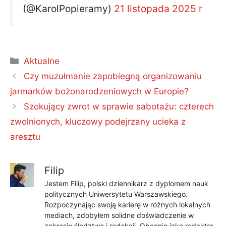
(@KarolPopieramy)
21 listopada 2025 r
Kategorie
Aktualne
Czy muzułmanie zapobiegną organizowaniu
jarmarków bożonarodzeniowych w Europie?
Szokujący zwrot w sprawie sabotażu: czterech
zwolnionych, kluczowy podejrzany ucieka z
aresztu
Filip
Jestem Filip, polski dziennikarz z dyplomem nauk
politycznych Uniwersytetu Warszawskiego.
Rozpoczynając swoją karierę w różnych lokalnych
mediach, zdobyłem solidne doświadczenie w
zakresie śledztwa i redakcji. Obecnie jako redaktor