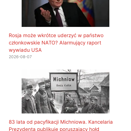
Rosja może wkrótce uderzyć w państwo
członkowskie NATO? Alarmujący raport
wywiadu USA
2026-08-07
83 lata od pacyfikacji Michniowa. Kancelaria
Prezydenta publikuje poruszający hołd