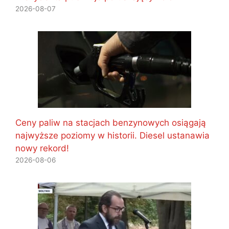
2026-08-07
Ceny paliw na stacjach benzynowych osiągają
najwyższe poziomy w historii. Diesel ustanawia
nowy rekord!
2026-08-06