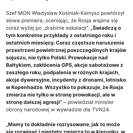
Szef MON Władysław Kosiniak-Kamysz powtórzył
słowa premiera, oceniając, że Rosja wspina się
coraz wyżej po „drabinie eskalacji”.
„Świadczą o
tym konkretne przykłady z ostatniego roku i
ostatnich miesięcy. Coraz częstsze naruszenia
przestrzeni powietrznej poszczególnych krajów
sojuszu, nie tylko Polski. Prowokacje nad
Bałtykiem, zakłócenia GPS, akcje sabotażowe z
zeszłego roku, podpalenia w różnych krajach,
akcje dywersyjne, incydenty z dronami, lotnisko
w Kopenhadze. Wszystko to pokazuje, że Rosja
zmierza nie tylko w stronę prowokacji, ale w
stronę dalszej agresji”
– powiedział minister
obrony narodowej w wywiadzie dla TVN24.
„Mamy to dokładnie rozrysowane, jak to może
się rozwinąć i niestety zmierza to w kierunku, w