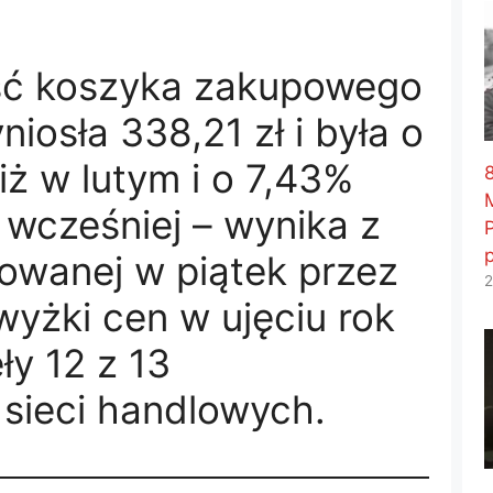
ść koszyka zakupowego
iosła 338,21 zł i była o
iż w lutym i o 7,43%
8
 wcześniej – wynika z
kowanej w piątek przez
2
yżki cen w ujęciu rok
ły 12 z 13
sieci handlowych.