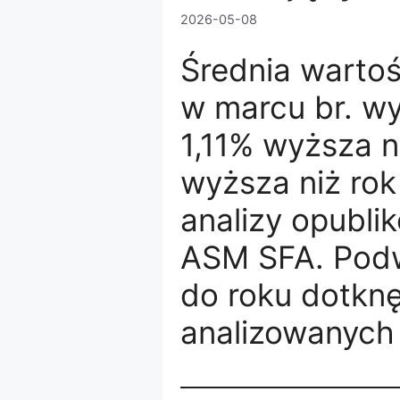
2026-05-08
Średnia warto
w marcu br. wyn
1,11% wyższa n
wyższa niż rok
analizy opubli
ASM SFA. Podw
do roku dotknę
analizowanych 