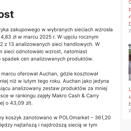
ost
zyka zakupowego w wybranych sieciach wzrosła
2
4,83 zł w marcu 2025 r. W ujęciu rocznym
 z 13 analizowanych sieci handlowych. W
m sieci odnotowało wzrost, natomiast
o spadek cen analizowanych produktów.
 marcu oferował Auchan, gdzie kosztował
mniej niż w lutym tego roku. Auchan jako jedyna
siącu analizowany zestaw produktów za mniej
iejsce w rankingu zajęły Makro Cash & Carry
ej o 43,09 zł).
2
ny koszyk zanotowano w POLOmarket – 361,20
iędzy najtańszą i najdroższą siecią w tym