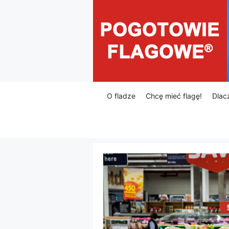
Przejdź
do
treści
O fladze
Chcę mieć flagę!
Dlac