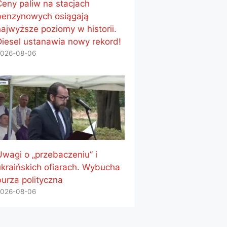
Ceny paliw na stacjach
benzynowych osiągają
najwyższe poziomy w historii.
Diesel ustanawia nowy rekord!
026-08-06
Uwagi o „przebaczeniu” i
ukraińskich ofiarach. Wybucha
burza polityczna
026-08-06