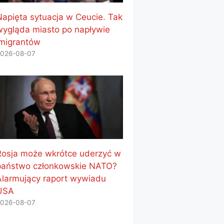
Napięta sytuacja w Ceucie. Tak
wygląda miasto po napływie
imigrantów
026-08-07
Rosja może wkrótce uderzyć w
państwo członkowskie NATO?
Alarmujący raport wywiadu
USA
026-08-07