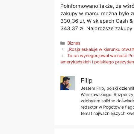
Poinformowano także, że wśr
zakupy w marcu można było zr
330,36 zł. W sklepach Cash & 
343,37 zł. Najdroższe zakupy 
Kategorie
Biznes
„Rosja eskaluje w kierunku otwart
To on wynegocjował wolność Poc
amerykańskich i polskiego prezyden
Filip
Jestem Filip, polski dzien
Warszawskiego. Rozpoczyna
zdobyłem solidne doświadcz
redaktor w Pogotowie flago
temat najważniejszych kwes