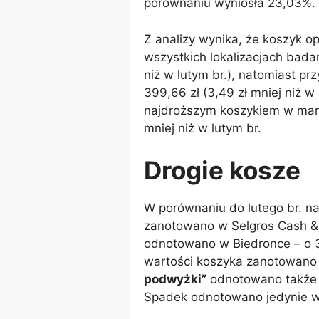
porównaniu wyniosła 23,03%.
Z analizy wynika, że ​​koszyk
wszystkich lokalizacjach badan
niż w lutym br.), natomiast p
399,66 zł (3,49 zł mniej niż w
najdroższym koszykiem w marcu 
mniej niż w lutym br.
Drogie kosze
W porównaniu do lutego br. na
zanotowano w Selgros Cash & 
odnotowano w Biedronce – o 3
wartości koszyka zanotowano 
podwyżki”
odnotowano także 
Spadek odnotowano jedynie w