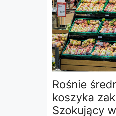
Rośnie śred
koszyka za
Szokujący w