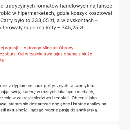
ód tradycyjnych formatów handlowych najtańsze
obić w hipermarketach, gdzie koszyk kosztował
Carry było to 333,05 zł, a w dyskontach –
oferowały supermarkety – 345,25 zł.
ej agresji” – ostrzega Minister Obrony
zobuta. Od września trwa tajna operacja służb
ta
nikarz z dyplomem nauk politycznych Uniwersytetu
jąc swoją karierę w różnych lokalnych mediach,
enie w zakresie śledztwa i redakcji. Obecnie jako
we, staram się dostarczać dogłębne i istotne analizy na
tii aktualności, łącząc rygor z pasją dziennikarską.