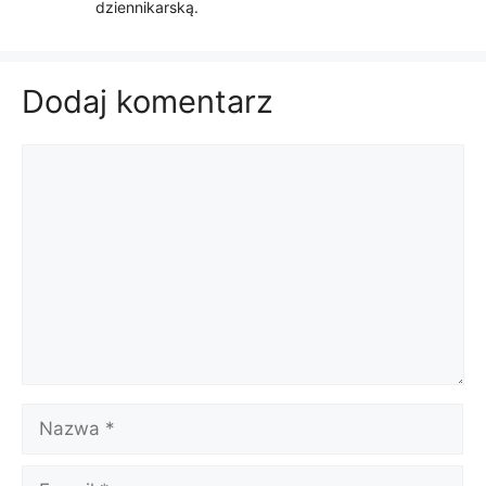
dziennikarską.
Dodaj komentarz
Komentarz
Nazwa
E-