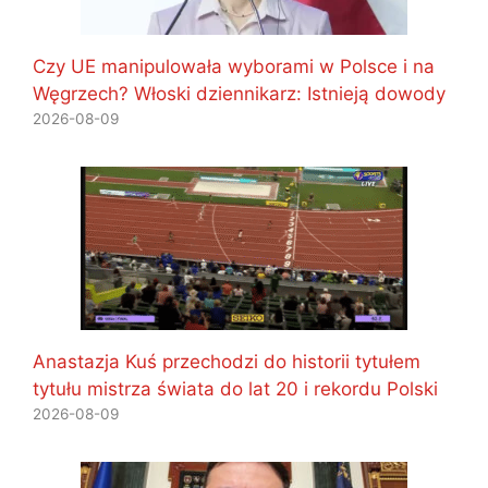
Czy UE manipulowała wyborami w Polsce i na
Węgrzech? Włoski dziennikarz: Istnieją dowody
2026-08-09
Anastazja Kuś przechodzi do historii tytułem
tytułu mistrza świata do lat 20 i rekordu Polski
2026-08-09