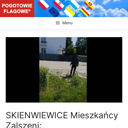
Przejdź
do
treści
Menu
SKIENWIEWICE Mieszkańcy
Zalszeni: