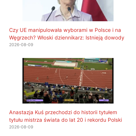
Czy UE manipulowała wyborami w Polsce i na
Węgrzech? Włoski dziennikarz: Istnieją dowody
2026-08-09
Anastazja Kuś przechodzi do historii tytułem
tytułu mistrza świata do lat 20 i rekordu Polski
2026-08-09