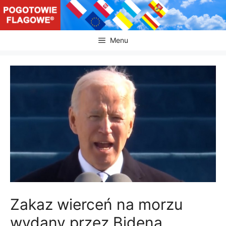
Przejdź
do
treści
Menu
Zakaz wierceń na morzu
wydany przez Bidena