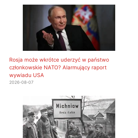
Rosja może wkrótce uderzyć w państwo
członkowskie NATO? Alarmujący raport
wywiadu USA
2026-08-07