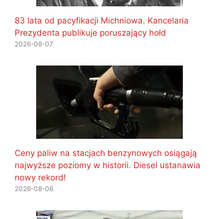
83 lata od pacyfikacji Michniowa. Kancelaria
Prezydenta publikuje poruszający hołd
2026-08-07
Ceny paliw na stacjach benzynowych osiągają
najwyższe poziomy w historii. Diesel ustanawia
nowy rekord!
2026-08-06