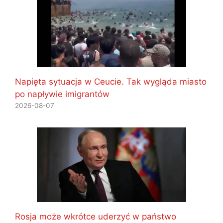
Napięta sytuacja w Ceucie. Tak wygląda miasto
po napływie imigrantów
2026-08-07
Rosja może wkrótce uderzyć w państwo