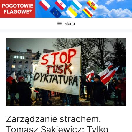
Przejdź
do
treści
Menu
Zarządzanie strachem.
Tomasz Sakiewicz: Tylko