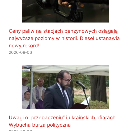
Ceny paliw na stacjach benzynowych osiągają
najwyższe poziomy w historii. Diesel ustanawia
nowy rekord!
2026-08-06
Uwagi o „przebaczeniu” i ukraińskich ofiarach.
Wybucha burza polityczna