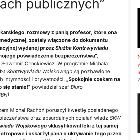
ch publicznych”
arskiego, rozmowy z panią profesor, które ona
 medycznej, zostały włączone do dokumentu
racyjnej wydanej przez
Służba Kontrwywiadu
mojego poświadczenia bezpieczeństwa”,
–
. Sławomir Cenckiewicz. W programie Michała
żba Kontrwywiadu Wojskowego
są pozbawione
h intymności i prywatności.
„Spokojnie czekam na
2
 się stanie!”
powiedział szef
Biuro
BBN)
.
zem Michał Rachoń poruszył kwestię posiadanego
pieczeństwa oraz absurdalnych działań władz
SKW
ywiadu Wojskowego
sklasyfikował leki z tej samej
hotropowe i oskarżył pana o ukrywanie tego przed