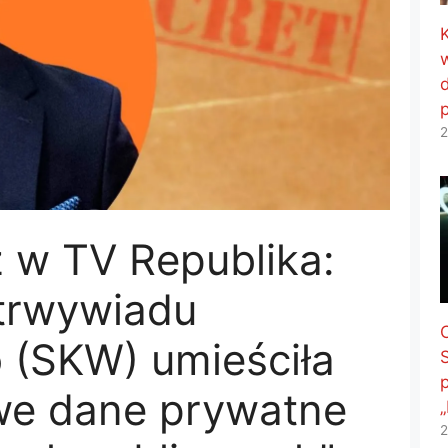
2
 w TV Republika:
trwywiadu
(SKW) umieściła
we dane prywatne
2