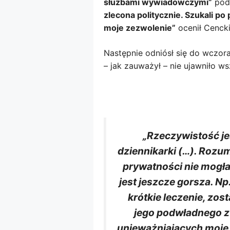
służbami wywiadowczymi”
pod
zlecona politycznie. Szukali p
moje zezwolenie”
ocenił Cenck
Następnie odniósł się do wczor
– jak zauważył – nie ujawniło w
„Rzeczywistość je
dziennikarki (…). Rozu
prywatności nie mogła
jest jeszcze gorsza. Np
krótkie leczenie, zos
jego podwładnego z 
unieważniających moje