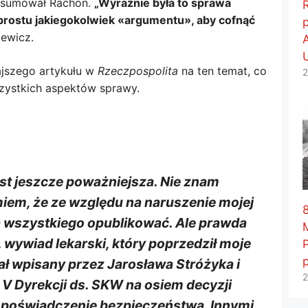
sumował Rachoń.
„Wyraźnie była to sprawa
o prostu jakiegokolwiek «argumentu», aby cofnąć
iewicz.
ajszego artykułu w
Rzeczpospolita
na ten temat, co
2
szystkich aspektów sprawy.
st jeszcze poważniejsza. Nie znam
miem, że ze względu na naruszenie mojej
8
 wszystkiego opublikować. Ale prawda
. wywiad lekarski, który poprzedził moje
tał wpisany przez Jarosława Stróżyka i
2
V Dyrekcji ds.
SKW
na osiem decyzji
 poświadczenie bezpieczeństwa. Innymi