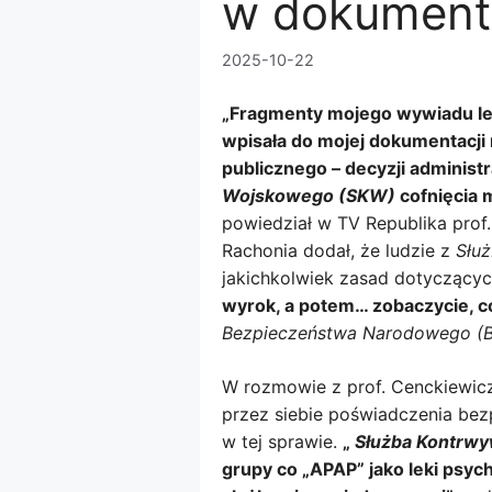
w dokumenta
2025-10-22
„Fragmenty mojego wywiadu lek
wpisała do mojej dokumentacji
publicznego – decyzji administ
Wojskowego (SKW)
cofnięcia 
powiedział w TV Republika prof
Rachonia dodał, że ludzie z
Słu
jakichkolwiek zasad dotyczącyc
wyrok, a potem… zobaczycie, co
Bezpieczeństwa Narodowego (
W rozmowie z prof. Cenckiewic
przez siebie poświadczenia bez
w tej sprawie.
„
Służba Kontrw
grupy co „APAP” jako leki psyc