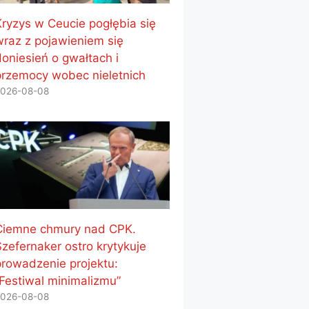
Kryzys w Ceucie pogłębia się
wraz z pojawieniem się
doniesień o gwałtach i
przemocy wobec nieletnich
026-08-08
Ciemne chmury nad CPK.
Szefernaker ostro krytykuje
prowadzenie projektu:
„Festiwal minimalizmu”
026-08-08