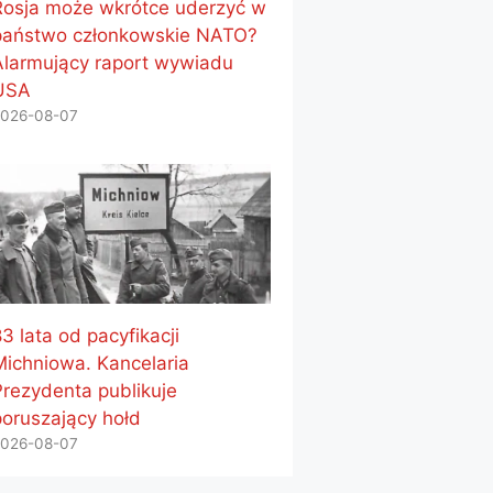
Rosja może wkrótce uderzyć w
państwo członkowskie NATO?
Alarmujący raport wywiadu
USA
026-08-07
3 lata od pacyfikacji
Michniowa. Kancelaria
Prezydenta publikuje
poruszający hołd
026-08-07