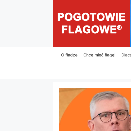
Przejdź
do
treści
O fladze
Chcę mieć flagę!
Dlac