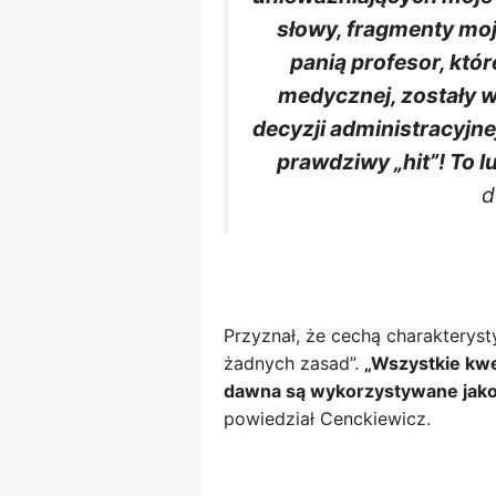
słowy, fragmenty mo
panią profesor, któ
medycznej, zostały 
decyzji administracyjn
prawdziwy „hit”! To 
d
Przyznał, że cechą charaktery
żadnych zasad”.
„Wszystkie kwe
dawna są wykorzystywane jako 
powiedział Cenckiewicz.