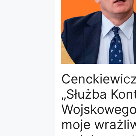
Cenckiewicz
„Służba Kon
Wojskowego 
moje wrażli