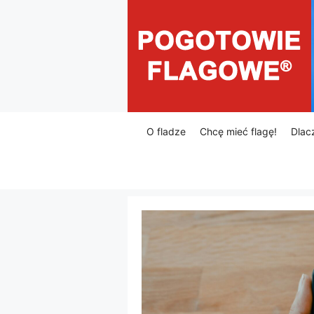
Przejdź
do
treści
O fladze
Chcę mieć flagę!
Dlac