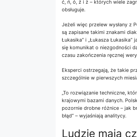
ć, ń, ó, ź i ż – których wiele 
obsługuje.
Jeżeli więc przelew wysłany z P
są zapisane takimi znakami dia
Łukasika” i „Łukasza Łukasika”
się komunikat o niezgodności 
czasu zakończenia ręcznej weryf
Eksperci ostrzegają, że takie p
szczególnie w pierwszych mies
„To rozwiązanie techniczne, kt
krajowymi bazami danych. Polsk
pozornie drobne różnice – jak 
błąd” – wyjaśniają analitycy.
Ludzie mają cz