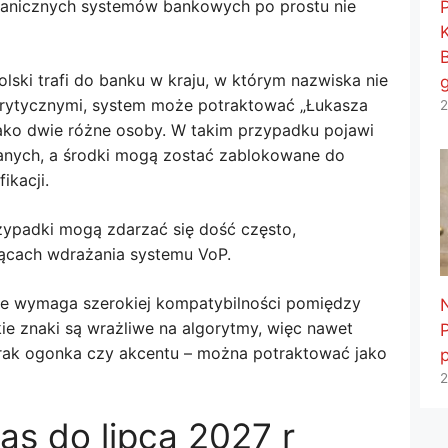
zagranicznych systemów bankowych po prostu nie
olski trafi do banku w kraju, w którym nazwiska nie
krytycznymi, system może potraktować „Łukasza
2
 jako dwie różne osoby. W takim przypadku pojawi
danych, a środki mogą zostać zablokowane do
ikacji.
rzypadki mogą zdarzać się dość często,
iącach wdrażania systemu VoP.
óre wymaga szerokiej kompatybilności pomiędzy
ie znaki są wrażliwe na algorytmy, więc nawet
brak ogonka czy akcentu – można potraktować jako
2
as do lipca 2027 r