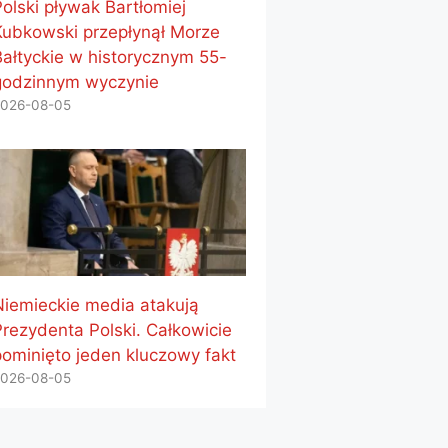
Polski pływak Bartłomiej
Kubkowski przepłynął Morze
Bałtyckie w historycznym 55-
godzinnym wyczynie
026-08-05
Niemieckie media atakują
Prezydenta Polski. Całkowicie
pominięto jeden kluczowy fakt
026-08-05