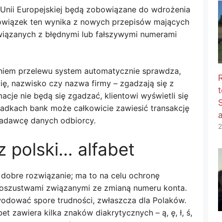
 Unii Europejskiej będą zobowiązane do wdrożenia
wiązek ten wynika z nowych przepisów mających
wiązanych z błędnymi lub fałszywymi numerami
aniem przelewu system automatycznie sprawdza,
mię, nazwisko czy nazwa firmy – zgadzają się z
t
acje nie będą się zgadzać, klientowi wyświetli się
padkach bank może całkowicie zawiesić transakcję
nadawcę danych odbiorcy.
2
 polski… alfabet
dobre rozwiązanie; ma to na celu ochronę
oszustwami związanymi ze zmianą numeru konta.
odować spore trudności, zwłaszcza dla Polaków.
t zawiera kilka znaków diakrytycznych – ą, ę, ł, ś,