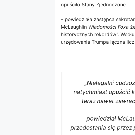
opuściło Stany Zjednoczone.
– powiedziała zastępca sekreta
McLaughlin
Wiadomości Foxa
że
historycznych rekordów”. Wedłu
urzędowania Trumpa łączna licz
„Nielegalni cudzo
natychmiast opuścić k
teraz nawet zawraca
powiedział McLaug
przedostania się przez