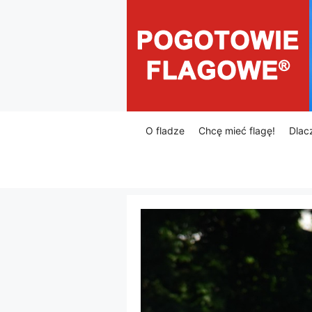
Przejdź
do
treści
O fladze
Chcę mieć flagę!
Dlac