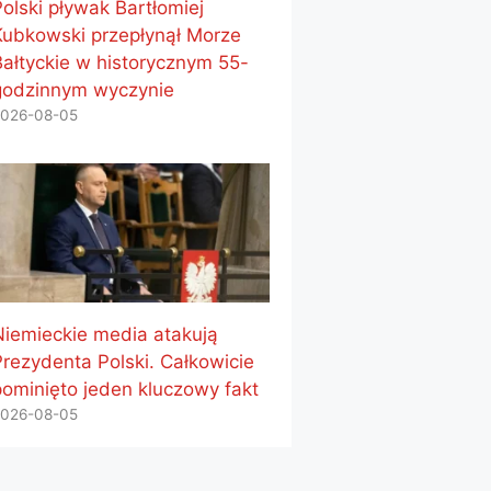
Polski pływak Bartłomiej
Kubkowski przepłynął Morze
Bałtyckie w historycznym 55-
godzinnym wyczynie
026-08-05
Niemieckie media atakują
Prezydenta Polski. Całkowicie
pominięto jeden kluczowy fakt
026-08-05