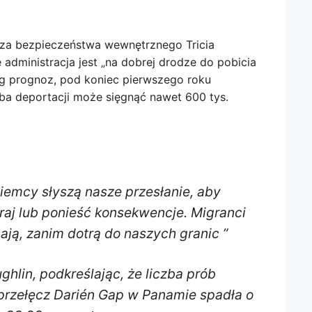
rza bezpieczeństwa wewnętrznego Tricia
 administracja jest „na dobrej drodze do pobicia
g prognoz, pod koniec pierwszego roku
ba deportacji może sięgnąć nawet 600 tys.
ziemcy słyszą nasze przesłanie, aby
raj lub ponieść konsekwencje. Migranci
ją, zanim dotrą do naszych granic ”
hlin, podkreślając, że liczba prób
 przełęcz Darién Gap w Panamie spadła o