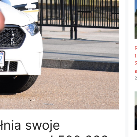
t
2
nia swoje