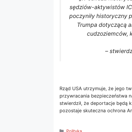
sędziów-aktywistów IC
poczyniły historyczny 
Trumpa dotyczącą ar
cudzoziemców, kt
– stwierdz
Rząd USA utrzymuje, że jego tw
przywracania bezpieczeństwa n
stwierdził, że deportacje będą 
pozostaje skuteczna ochrona Am
Kategorie
Polityka