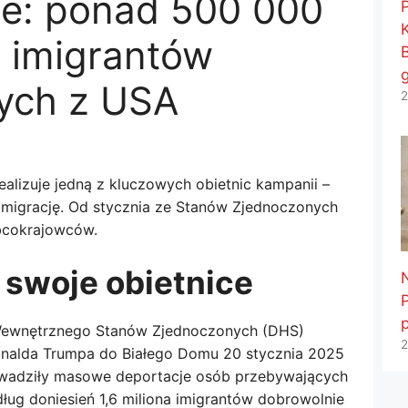
e: ponad 500 000
h imigrantów
ych z USA
2
alizuje jedną z kluczowych obietnic kampanii –
ą migrację. Od stycznia ze Stanów Zjednoczonych
bcokrajowców.
 swoje obietnice
Wewnętrznego Stanów Zjednoczonych (DHS)
2
Donalda Trumpa do Białego Domu 20 stycznia 2025
owadziły masowe deportacje osób przebywających
dług doniesień 1,6 miliona imigrantów dobrowolnie