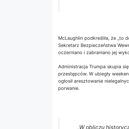
McLaughlin podkreśliła, że ​​„to
Sekretarz Bezpieczeństwa Wewnę
oczerniano i zabraniano jej wyko
Administracja Trumpa skupia się
przestępców. W ubiegły weeke
ogłosił aresztowanie nielegalny
porwanie.
„W obliczu history