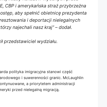
E, CBP i amerykańska straż przybrzeżna
postęp, aby spełnić obietnicę prezydenta
esztowania i deportacji nielegalnych
órzy najechali nasz kraj” – dodał.
ił przedstawiciel wydziału.
arda polityka imigracyjna stanowi część
arodowego i suwerenności granic. McLaughlin
kontynuowane, a priorytetem administracji
eryki przed nielegalną migracją.