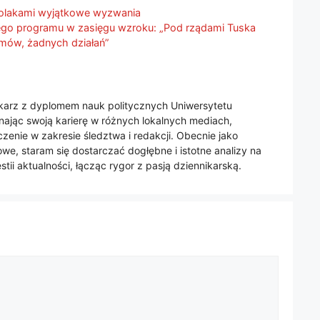
 Polakami wyjątkowe wyzwania
nego programu w zasięgu wzroku: „Pod rządami Tuska
zmów, żadnych działań”
nikarz z dyplomem nauk politycznych Uniwersytetu
jąc swoją karierę w różnych lokalnych mediach,
enie w zakresie śledztwa i redakcji. Obecnie jako
we, staram się dostarczać dogłębne i istotne analizy na
tii aktualności, łącząc rygor z pasją dziennikarską.