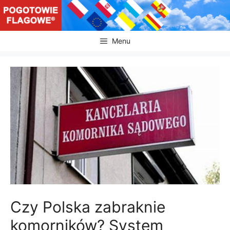
Przejdź
do
treści
Menu
Czy Polska zabraknie
komorników? System