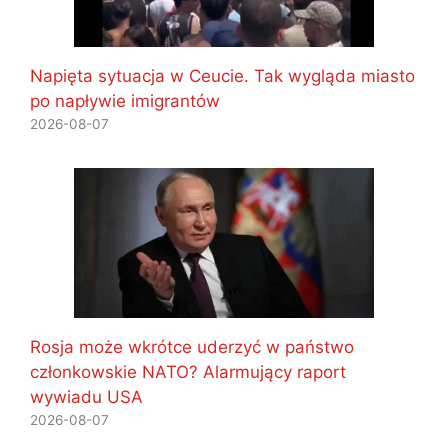
Napięta sytuacja w Ceucie. Tak wygląda miasto
po napływie imigrantów
2026-08-07
Rosja może wkrótce uderzyć w państwo
członkowskie NATO? Alarmujący raport
wywiadu USA
2026-08-07