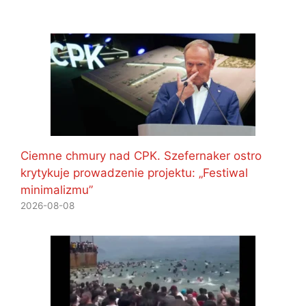
Ciemne chmury nad CPK. Szefernaker ostro
krytykuje prowadzenie projektu: „Festiwal
minimalizmu”
2026-08-08