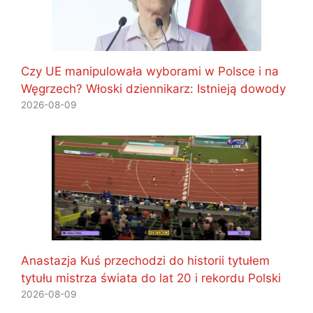
Czy UE manipulowała wyborami w Polsce i na
Węgrzech? Włoski dziennikarz: Istnieją dowody
2026-08-09
Anastazja Kuś przechodzi do historii tytułem
tytułu mistrza świata do lat 20 i rekordu Polski
2026-08-09