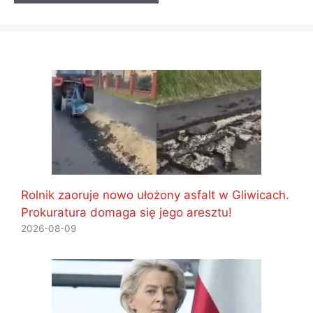
Rolnik zaoruje nowo ułożony asfalt w Gliwicach.
Prokuratura domaga się jego aresztu!
2026-08-09