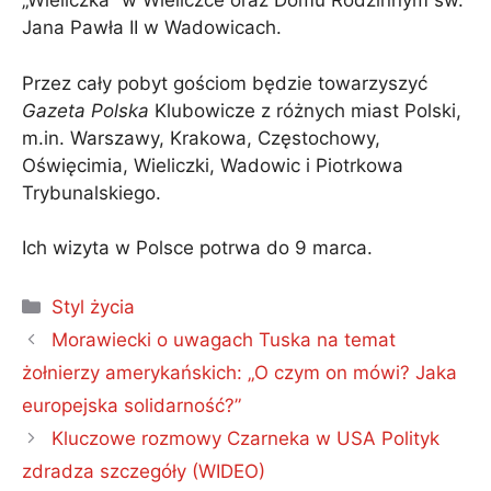
„Wieliczka” w Wieliczce oraz Domu Rodzinnym św.
Jana Pawła II w Wadowicach.
Przez cały pobyt gościom będzie towarzyszyć
Gazeta Polska
Klubowicze z różnych miast Polski,
m.in. Warszawy, Krakowa, Częstochowy,
Oświęcimia, Wieliczki, Wadowic i Piotrkowa
Trybunalskiego.
Ich wizyta w Polsce potrwa do 9 marca.
Kategorie
Styl życia
Morawiecki o uwagach Tuska na temat
żołnierzy amerykańskich: „O czym on mówi? Jaka
europejska solidarność?”
Kluczowe rozmowy Czarneka w USA Polityk
zdradza szczegóły (WIDEO)